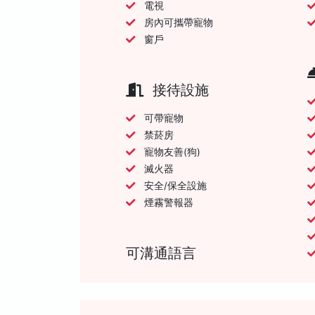
電視
房內可攜帶寵物
窗戶
接待設施
可帶寵物
禁菸房
寵物友善(狗)
滅火器
安全/保全設施
煙霧警報器
可溝通語言