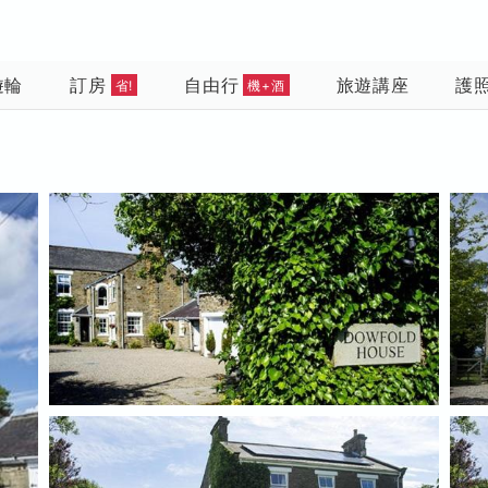
遊輪
訂房
自由行
旅遊講座
護
省!
機+酒