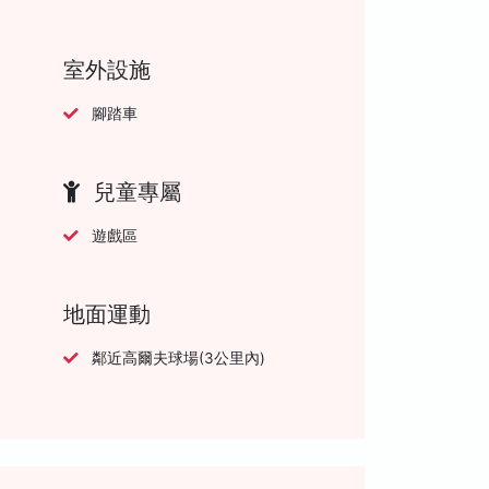
室外設施
腳踏車
兒童專屬
遊戲區
地面運動
鄰近高爾夫球場(3公里內)