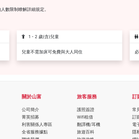
的人數限制瞭解詳細規定。
1 - 2 歲(含)兒童
兒童不需加床可免費與大人同住
必
關於山富
旅客服務
訂
公司簡介
護照簽證
常
菁英招募
Wifi租借
訂
利害關係人專區
翻譯機/耳機
電
全省服務據點
旅遊百科
隱