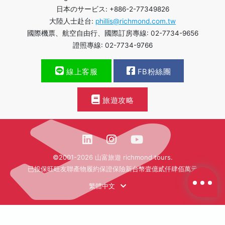
日本のサービス: +886-2-77349826
大陸人士赴台:
phillis@richmond.com.tw
國際機票、航空自由行、國際訂房專線: 02-7734-9656
證照專線: 02-7734-9766
線上客服
FB粉絲團
旅遊攻略
©2001-2026 山富旅遊 richmond tours.
已投保旺旺友聯產物履約保證保險新台幣壹億貳仟肆佰萬元
繁體中文