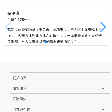
蘇澳港
距離0.375公里
蘇澳港位於蘭陽隧道出口處，舊稱東港，三面環山又東臨太平
洋，且因南方澳與北方澳左右環拱，是一處形勢險要的天然優
良港灣。自古以來即是帶動蘭陽繁榮的商港之…
關於山富
旅客服務
訂購須知
同業與企業