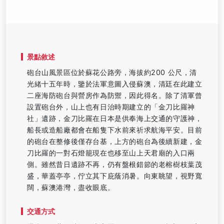
景點敘述
砲台山風景區位於蘇花公路旁，海拔約200 公尺，清
光緒十五年時，鑒於法軍意圖入侵蘇澳，清廷在此建立
二座海防砲台與營房作為防禦，因此得名。除了清軍曾
設置砲台外，山上也有日治時期建立的「金刀比羅神
社」遺跡，金刀比羅在日本是供奉海上交通的守護神，
船長或造船廠都會在船隻下水前來祈求航海平安。目前
的砲台在整修後僅存台基，上方的砲台為後續新建，金
刀比羅的一對石燈籠現在也移至山上天君廟的入口兩
側。雖然昔日遺跡不再，仍有盤根錯節的老榕樹枝葉茂
盛，華蓋亭亭，佇立其下庇蔭消暑。向東眺望，視野寬
闊，蘇澳港灣，盡收眼底。
交通方式