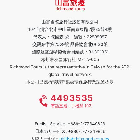
山富國際旅行社股份有限公司
104台灣台北市中山區南京東路2段85號4樓
代表人：陳國森 統一編號：22888987
交觀綜字第2029號 品保協會北0030號
國際航空運輸協會會員編號：34301061
穆斯林友善旅行社 MFTA-005
Richmond Tours is the representative in Taiwan for the ATPI
global travel network.
本公司已獲得環境部銀級環保旅行業認證標章
4493535
市話直撥，手機加 (02)
English Service: +886-2-77349823
日本のサービス: +886-2-77349826
大陸人士赴台:
phillis@richmond.com.tw