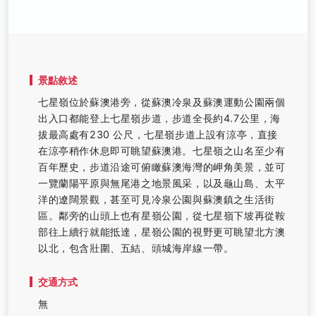
景點敘述
七星嶺位於蘇澳港旁，從蘇澳冷泉及蘇澳運動公園兩個
出入口都能登上七星嶺步道，步道全長約4.7公里，海
拔最高處有230 公尺，七星嶺步道上設有涼亭，直接
在涼亭稍作休息即可眺望蘇澳港。七星嶺之山名至少有
百年歷史，步道沿途可俯瞰蘇澳海灣的岬角美景，並可
一覽蘭陽平原與無尾港之地景風采，以及龜山島、太平
洋的遼闊景觀，甚至可見冷泉公園與蘇澳鎮之生活街
區。鄰旁的山頭上也有星嶺公園，從七星嶺下坡再從鞍
部往上續行就能抵達，星嶺公園的視野更可眺望北方澳
以北，包含壯圍、五結、頭城海岸線一帶。
交通方式
無