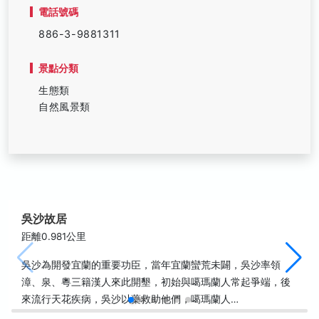
電話號碼
886-3-9881311
景點分類
生態類
自然風景類
吳沙故居
距離0.981公里
吳沙為開發宜蘭的重要功臣，當年宜蘭蠻荒未闢，吳沙率領
漳、泉、粵三籍漢人來此開墾，初始與噶瑪蘭人常起爭端，後
來流行天花疾病，吳沙以藥救助他們，噶瑪蘭人…