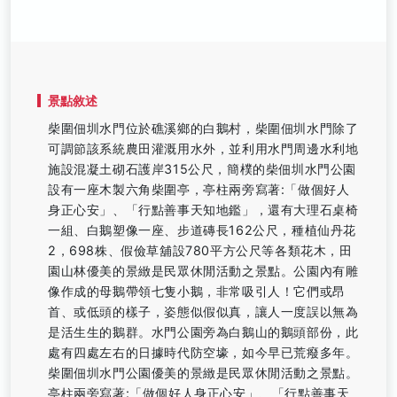
景點敘述
柴圍佃圳水門位於礁溪鄉的白鵝村，柴圍佃圳水門除了
可調節該系統農田灌溉用水外，並利用水門周邊水利地
施設混凝土砌石護岸315公尺，簡樸的柴佃圳水門公園
設有一座木製六角柴圍亭，亭柱兩旁寫著:「做個好人
身正心安」、「行點善事天知地鑑」，還有大理石桌椅
一組、白鵝塑像一座、步道磚長162公尺，種植仙丹花
2，698株、假儉草舖設780平方公尺等各類花木，田
園山林優美的景緻是民眾休閒活動之景點。公園內有雕
像作成的母鵝帶領七隻小鵝，非常吸引人！它們或昂
首、或低頭的樣子，姿態似假似真，讓人一度誤以無為
是活生生的鵝群。水門公園旁為白鵝山的鵝頭部份，此
處有四處左右的日據時代防空壕，如今早已荒癈多年。
柴圍佃圳水門公園優美的景緻是民眾休閒活動之景點。
亭柱兩旁寫著:「做個好人身正心安」、「行點善事天