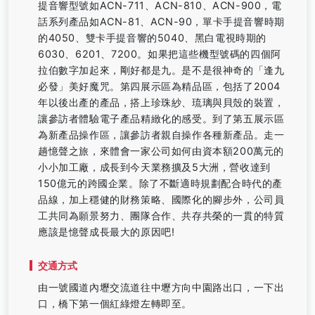
提音響型號如ACN-711、ACN-810、ACN-900，電
話系列產品如ACN-81、ACN-90，單卡手提音響時期
的4050、雙卡手提音響的5040、黑白電視時期的
6030、6201、7200。如果把這些機型號碼的四個阿
拉伯數字加起來，剛好都是九。是不是很神奇的「逢九
必發」美好魔咒。第四展示區為精品區，包括了2004
年以後出產的產品，搭上珍珠紗、琉璃與貝殼的裝置，
讓參訪者體驗電子產品精緻化的感受。到了第五展示區
為新產品操作區，讓參訪者親自操作各種新產品。走一
趟憶聲之旅，來體會一家公司如何由資本額200萬元的
小小加工廠，成長到今天業務擴及5大洲，營收達到
150億元的跨國企業。除了不斷適時規劃配合時代的產
品線，加上穩健的財務策略、國際化的腳步外，公司員
工共同為願景努力、團隊合作、共存共榮的一貫的特質
應該是憶聲成長最大的原因吧!
交通方式
由一號國道內壢交流道往中壢方向中園路出口，一下出
口，橋下第一個紅綠燈左轉即至。