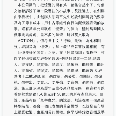
一本公司期刊，把憶聲的所有第一都集合起來了。每個
文物都訴說了每一段過往的小故事，見證過去。在創辦
由來看板中，由創辦人彭君平先生述說創辦籌資的艱辛
及為了節省成本，用中古零組件自行裝配儀器設備的故
事。還有當年公司取名「憶聲」的源由，鑒於當時國人
做事馬馬虎虎、差不多的陋習，所以英文取為
「ACTION」。但考量中文「行動」剛強，為柔和剛
強，取諧音為「憶聲」，加上產品與音響設備相關，有
「回憶美好的聲音」之意。在「經營商訓」看板中，可
以了解憶聲成功經營的原因-包括經營者十二能:能識
人、能接納、能貫徹、能調度、能敏捷、能對帳、能用
人、能節省、能辦貨、能知機、能倡率、能遠數;及經
營者十二戒:勿因循、勿虛華、勿優柔、勿懶惰、勿偏
執、勿輕出、勿貪玩、勿爭強、勿背信、勿昧時、勿自
滿。第三展示區為歷年及當今產品展示區，在這裡可以
看到營業額從150萬元到150億元的所有產品展示。聽
說，產品有個「九字魔咒」的說法。無論在哪一個產品
轉型階段，都會一個代表性的黃金機型，也就是在市場
上最受歡迎，生產期長的機種。像早期時鐘收音機及手