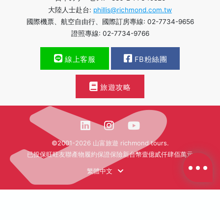
大陸人士赴台:
phillis@richmond.com.tw
國際機票、航空自由行、國際訂房專線: 02-7734-9656
證照專線: 02-7734-9766
線上客服
FB粉絲團
旅遊攻略
©2001-2026 山富旅遊 richmond tours.
已投保旺旺友聯產物履約保證保險新台幣壹億貳仟肆佰萬元
繁體中文