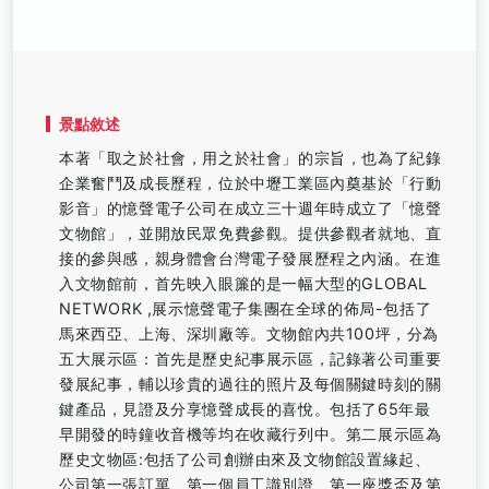
景點敘述
本著「取之於社會，用之於社會」的宗旨，也為了紀錄
企業奮鬥及成長歷程，位於中壢工業區內奠基於「行動
影音」的憶聲電子公司在成立三十週年時成立了「憶聲
文物館」，並開放民眾免費參觀。提供參觀者就地、直
接的參與感，親身體會台灣電子發展歷程之內涵。在進
入文物館前，首先映入眼簾的是一幅大型的GLOBAL
NETWORK ,展示憶聲電子集團在全球的佈局-包括了
馬來西亞、上海、深圳廠等。文物館內共100坪，分為
五大展示區：首先是歷史紀事展示區，記錄著公司重要
發展紀事，輔以珍貴的過往的照片及每個關鍵時刻的關
鍵產品，見證及分享憶聲成長的喜悅。包括了65年最
早開發的時鐘收音機等均在收藏行列中。第二展示區為
歷史文物區:包括了公司創辦由來及文物館設置緣起、
公司第一張訂單、第一個員工識別證、第一座獎盃及第