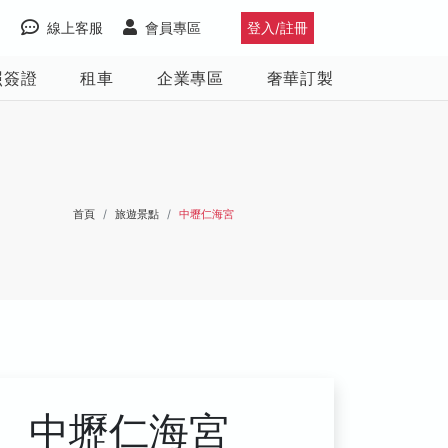
線上客服
會員專區
登入/註冊
照簽證
租車
企業專區
奢華訂製
首頁
旅遊景點
中壢仁海宮
中壢仁海宮