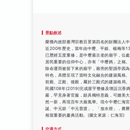
景點敘述
榮獲內政部臺灣宗教百景第四名的財團法人中
近200年歷史，當年由中壢、平鎮、楊梅等
已歷經五度重修，是中壢最古老的廟宇，位
居民重要的信仰中心，亦有「中壢媽」之稱
除命運而被留下來的廟宇，廟旁的聖蹟亭因
特色，具體呈現了當時文化融合的建築風格
前殿、正殿、後殿，屬於三殿式的建築格局
民國108年(2019)完成屋宇整修及增設沉
嚴，罕見身著官服，頗具獨特意義，可媲美
然一新，再現百年大廟風華。現今中壢仁海宮
誕、中元節「中元普渡」、「放水燈」，農曆
相當重要的慶典活動。(圖文來源：仁海宮)
交通方式