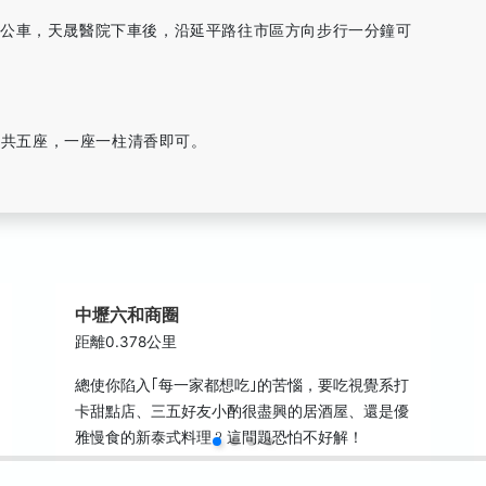
的公車，天晟醫院下車後，沿延平路往市區方向步行一分鐘可
香爐共五座，一座一柱清香即可。
中壢六和商圈
距離0.378公里
總使你陷入｢每一家都想吃｣的苦惱，要吃視覺系打
卡甜點店、三五好友小酌很盡興的居酒屋、還是優
雅慢食的新泰式料理﹖這問題恐怕不好解！