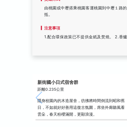
由桃園或中壢搭乘桃園客運桃園到中壢１路
抵。
注意事項
1.配合環保政策已不提供金紙及焚燒。 2.
新街國小日式宿舍群
距離0.235公里
隱身校園內的木造屋舍，彷彿將時間倒流到昭和舊
日，不如就好好善用這復古氛圍，席坐外廊聽風看
雲朵，春天粉櫻滿開，更顯浪漫。