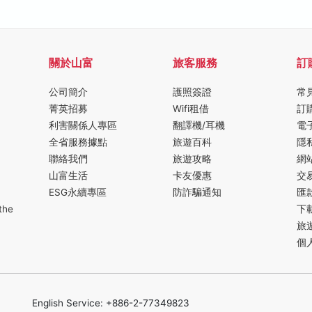
關於山富
旅客服務
訂
公司簡介
護照簽證
常
菁英招募
Wifi租借
訂
利害關係人專區
翻譯機/耳機
電
全省服務據點
旅遊百科
隱
聯絡我們
旅遊攻略
網
山富生活
卡友優惠
交
ESG永續專區
防詐騙通知
匯
the
下
旅
個
English Service: +886-2-77349823