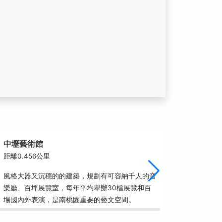
中壢藝術館
中平路
距離0.456公里
距離0.8
風格大器又沉穩的的建築，規劃有可容納千人的音
1930
樂廳、百坪展覽室，每年平均舉辦30檔展覽和百
活印記，
場國內外表演，是南桃園重要的藝文空間。
｢城市文