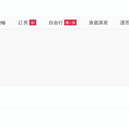
遊輪
訂房
自由行
旅遊講座
護
省!
機+酒