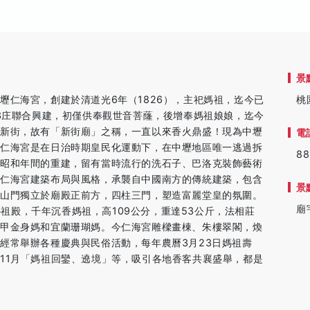
景
壢仁海宮，創建於清道光6年（1826），主祀媽祖，迄今已
桃
13庄聯合興建，初僅供奉觀世音菩蕯，後增奉媽祖娘娘，迄今
處新街，故有「新街廟」之稱，一直以來香火鼎盛！現為中壢
電
。仁海宮是在日治時期皇民化運動下，在中壢地區唯一逃過拆
88
為昭和年間的重建，留有當時流行的洗石子、巴洛克裝飾藝術
。仁海宮建築布局與風格，承襲自中國南方的傳統建築，包含
景
。山門獨立於廟殿正前方，四柱三門，塑造富麗堂皇的氛圍。
廟
香媽祖殿，千年沉香媽祖，高109公分，重達53公斤，法相莊
大甲金身媽和宜蘭珊瑚媽。今仁海宮雕樑畫棟、朱樓翠閣，煥
經常舉辦各種慶典與民俗活動，每年農曆3月23日媽祖壽
11月「媽祖回鑾、遶境」等，吸引各地香客共襄盛舉，都是