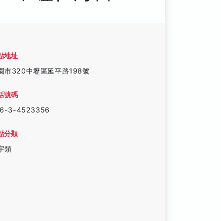
點地址
園市320中壢區延平路198號
話號碼
6-3-4523356
點分類
宇類