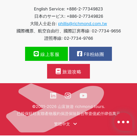
English Service: +886-2-77349823
日本のサービス: +886-2-77349826
大陸人士赴台:
phillis@richmond.com.tw
國際機票、航空自由行、國際訂房專線: 02-7734-9656
證照專線: 02-7734-9766
線上客服
FB粉絲團
旅遊攻略
©2001-2026 山富旅遊 richmond tours.
已投保旺旺友聯產物履約保證保險新台幣壹億貳仟肆佰萬元
繁體中文