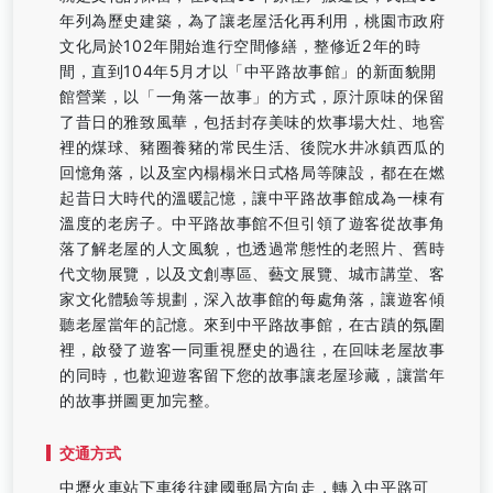
年列為歷史建築，為了讓老屋活化再利用，桃園市政府
文化局於102年開始進行空間修繕，整修近2年的時
間，直到104年5月才以「中平路故事館」的新面貌開
館營業，以「一角落一故事」的方式，原汁原味的保留
了昔日的雅致風華，包括封存美味的炊事場大灶、地窖
裡的煤球、豬圈養豬的常民生活、後院水井冰鎮西瓜的
回憶角落，以及室內榻榻米日式格局等陳設，都在在燃
起昔日大時代的溫暖記憶，讓中平路故事館成為一棟有
溫度的老房子。中平路故事館不但引領了遊客從故事角
落了解老屋的人文風貌，也透過常態性的老照片、舊時
代文物展覽，以及文創專區、藝文展覽、城市講堂、客
家文化體驗等規劃，深入故事館的每處角落，讓遊客傾
聽老屋當年的記憶。來到中平路故事館，在古蹟的氛圍
裡，啟發了遊客一同重視歷史的過往，在回味老屋故事
的同時，也歡迎遊客留下您的故事讓老屋珍藏，讓當年
的故事拼圖更加完整。
交通方式
中壢火車站下車後往建國郵局方向走，轉入中平路可