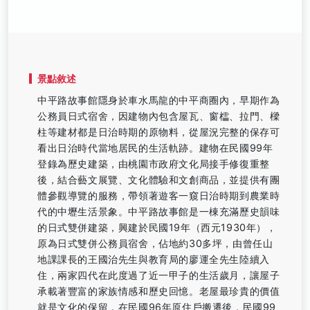
景點敘述
中平路故事館隱身於車水馬龍的中平商圈內，早期作為
公務員日式宿舍，因建物內包含屋瓦、窗櫺、拉門、樑
柱等建材都是日治時期的原物料，從屋況完整的保存可
看出日治時代當地居民的生活軌跡。建物在民國99年
登錄為歷史建築，由桃園市政府文化局接手修復重整
後，結合藝文展覽、文化體驗和文創商品，並提供有團
體參觀導覽的服務，帶領著遊客一窺日治時期到農業時
代的中壢生活景象。中平路故事館是一棟充滿歷史韻味
的日式雙併建築，興建於民國19年（西元1930年），
原為日式雙併公務員宿舍，佔地約30多坪，由曾任山
地課課長的王國治先生與教育局的廖運全先生陸續入
住，兩家四代在此度過了近一甲子的生活歲月，讓屋子
承載著豐富的家族情感和歷史回憶。老屋最珍貴的價值
就是文化的保留，在民國96年原住戶搬遷後，民國99