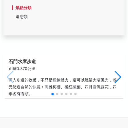
景點分類
遊憩類
石門水庫步道
距離0.870公里
深入步道的收穫，不只是鍛鍊體力，還可以眺望大壩風光，感
受悠遊自然的快意﹔高雅梅櫻、橙紅楓葉、四月雪流蘇花，四
季各有看頭。