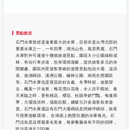
景點敘述
石門水庫曾經是遠東最大的水庫，目前亦是台灣北部的
重要水庫之一，一年四季，湖光山色，風景秀麗。石門
水庫對外可連接十幾個旅遊景點，園區大小公園綠樹成
林，有自行車步道，也有環湖遊艇，提供旅客多元的休
閒樂趣。園區內受遊客青睞的遊覽景點包括大壩、溢洪
道、遊湖碼頭、溪洲公園、槭林公園、南苑生態園區
等。石門水庫也是賞花的好去處。冬季時節，放眼望
去，楓葉一片金黃；梅花雪白花海，令人目不暇給。春
天來臨之時，更有桃花、櫻花、杜鵑爭妍鬥豔。每逢雨
季，大壩洩洪時，場面壯觀，總吸引許多遊客前來遊
賞。石門水庫還設有石門大壩碼頭及阿姆坪碼頭，旅客
可搭乘遊艇環湖， 在湖面上飽覽壯麗的水庫風光。石
門活魚是這裡最著名美食，每家餐廳各有不同的招牌，
吃法高達近200種。