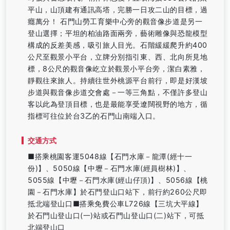
平山，山頂建有通訊高塔，完勝一日攻二山的目標，過
癮萬分！ 石門山勞工育樂中心旁的觀音像步道是另一
登山選擇；平坦的柏油路面兩旁，藝術雕像與恐龍模型
構成的反差美感，吸引旅人目光。石階緩緩爬升約400
公尺至觀景小平台，立牌分別指引東、西、北向所見地
標，8公尺的觀音像屹立於觀景小平台旁，潔白素雅，
靜觀往來旅人。持續往世外桃源平台前行，即是好漢坡
步道與觀音像步道交會處－一等三角點，不僅許多登山
客以此為登頂目標，也是最能享受遼闊視野的地方，循
指標可往位於台3乙的石門山南端入口。
交通方式
■搭乘桃園客運5048線【石門水庫－龍潭(經十一
份)】、5050線【中壢－石門水庫(經員樹林)】、
5055線【中壢－石門水庫(經山仔頂)】、5056線【桃
園－石門水庫】於石門登山口站下，前行約260公尺即
抵北端登山口■搭乘免費公車L726線【三坑大平線】
於石門山登山口(一)站或石門山登山口(二)站下，可抵
北端登山口