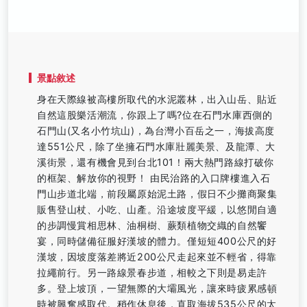
景點敘述
身在天際線被高樓所取代的水泥叢林，出入山岳、貼近
自然這股樂活潮流，你跟上了嗎?位在石門水庫西側的
石門山(又名小竹坑山)，為台灣小百岳之一，海拔高度
達551公尺，除了坐擁石門水庫壯麗美景、及龍潭、大
溪街景，還有機會見到台北101！兩大熱門路線打破你
的框架、解放你的視野！ 由民治路的入口牌樓進入石
門山步道北端，前段屬原始泥土路，假日不少攤商聚集
販售登山杖、小吃、山產。沿途坡度平緩，以悠閒自適
的步調慢賞相思林、油桐樹、蕨類植物交織的自然饗
宴，同時儲備征服好漢坡的體力。僅短短400公尺的好
漢坡，因坡度落差將近200公尺走起來並不輕省，得靠
拉繩前行。另一路線景春步道，相較之下則是易走許
多。登上坡頂，一望無際的大壩風光，讓來時疲累感頓
時被興奮感取代。稍作休息後，直取海拔535公尺的太