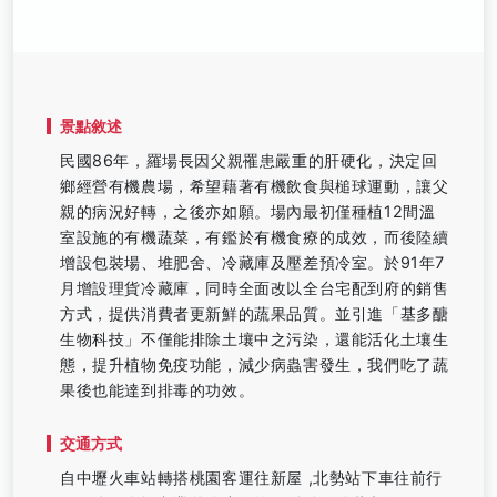
景點敘述
民國86年，羅場長因父親罹患嚴重的肝硬化，決定回
鄉經營有機農場，希望藉著有機飲食與槌球運動，讓父
親的病況好轉，之後亦如願。場內最初僅種植12間溫
室設施的有機蔬菜，有鑑於有機食療的成效，而後陸續
增設包裝場、堆肥舍、冷藏庫及壓差預冷室。於91年7
月增設理貨冷藏庫，同時全面改以全台宅配到府的銷售
方式，提供消費者更新鮮的蔬果品質。並引進「基多醣
生物科技」不僅能排除土壤中之污染，還能活化土壤生
態，提升植物免疫功能，減少病蟲害發生，我們吃了蔬
果後也能達到排毒的功效。
交通方式
自中壢火車站轉搭桃園客運往新屋 ,北勢站下車往前行