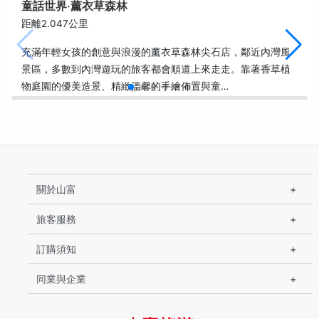
童話世界‧薰衣草森林
距離2.047公里
充滿年輕女孩的創意與浪漫的薰衣草森林尖石店，鄰近內灣風
景區，多數到內灣遊玩的旅客都會順道上來走走。靠著香草植
物庭園的優美造景、精緻溫馨的手繪佈置與童…
關於山富
旅客服務
訂購須知
同業與企業