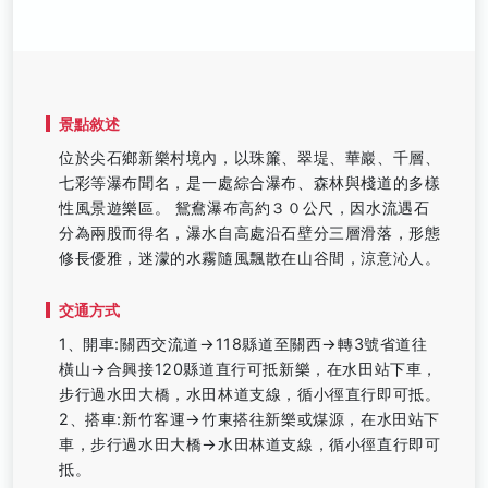
景點敘述
位於尖石鄉新樂村境內，以珠簾、翠堤、華巖、千層、
七彩等瀑布聞名，是一處綜合瀑布、森林與棧道的多樣
性風景遊樂區。 鴛鴦瀑布高約３０公尺，因水流遇石
分為兩股而得名，瀑水自高處沿石壁分三層滑落，形態
修長優雅，迷濛的水霧隨風飄散在山谷間，涼意沁人。
交通方式
1、開車:關西交流道→118縣道至關西→轉3號省道往
橫山→合興接120縣道直行可抵新樂，在水田站下車，
步行過水田大橋，水田林道支線，循小徑直行即可抵。
2、搭車:新竹客運→竹東搭往新樂或煤源，在水田站下
車，步行過水田大橋→水田林道支線，循小徑直行即可
抵。