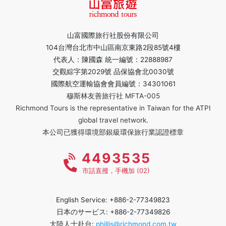
山富國際旅行社股份有限公司
104台灣台北市中山區南京東路2段85號4樓
代表人：陳國森 統一編號：22888987
交觀綜字第2029號 品保協會北0030號
國際航空運輸協會會員編號：34301061
穆斯林友善旅行社 MFTA-005
Richmond Tours is the representative in Taiwan for the ATPI
global travel network.
本公司已獲得環境部銀級環保旅行業認證標章
4493535
市話直撥，手機加 (02)
English Service: +886-2-77349823
日本のサービス: +886-2-77349826
大陸人士赴台:
phillis@richmond.com.tw