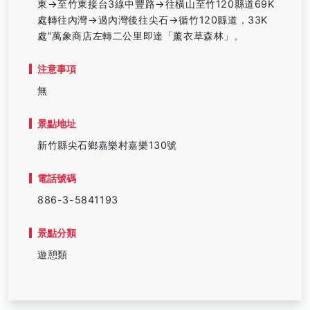
東→至竹東接台3線中豐路→往橫山至竹120縣道69K
處轉往內灣→過內灣後往尖石→循竹120縣道，33K
處"萬象商店左轉二公里即達「薰衣草森林」。
注意事項
無
景點地址
新竹縣尖石鄉嘉樂村嘉樂130號
電話號碼
886-3-5841193
景點分類
遊憩類