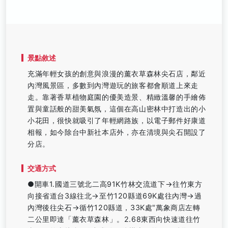
景點敘述
充滿年輕女孩的創意與浪漫的薰衣草森林尖石店，鄰近
內灣風景區，多數到內灣遊玩的旅客都會順道上來走
走。靠著香草植物庭園的優美造景、精緻溫馨的手繪佈
置與童話般的甜美氣氛，這個在高山密林中打造出的小
小花田，很快就吸引了年輕網路族，以電子郵件好康道
相報，如今除台中新社本店外，亦在清境與尖石開設了
分店。
交通方式
●開車1.國道三號北二高91K竹林交流道下→往竹東方
向接省道台3線往北→至竹120縣道69K處往內灣→過
內灣後往尖石→循竹120縣道，33K處"萬象商店左轉
二公里即達「薰衣草森林」。2.68東西向快速道往竹