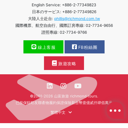
English Service: +886-2-77349823
日本のサービス: +886-2-77349826
大陸人士赴台:
phillis@richmond.com.tw
國際機票、航空自由行、國際訂房專線: 02-7734-9656
證照專線: 02-7734-9766
線上客服
FB粉絲團
旅遊攻略
©2001-2026 山富旅遊 richmond tours.
已投保旺旺友聯產物履約保證保險新台幣壹億貳仟肆佰萬元
繁體中文