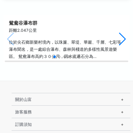
鴛鴦谷瀑布群
距離2.047公里
位於尖石鄉新樂村境內，以珠簾、翠堤、華巖、千層、七彩等
瀑布聞名，是一處綜合瀑布、森林與棧道的多樣性風景遊樂
區。 鴛鴦瀑布高約３０公尺，因水流遇石分為…
關於山富
旅客服務
訂購須知