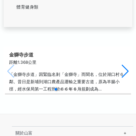
體育健身類
金獅寺步道
距離1.368公里
「金獅寺步道」因緊臨名剎「金獅寺」而聞名，位於湖口村６
鄰。昔日是新埔到湖口農產品運輸之重要古道，原為羊腸小
徑，經水保局第一工程所於８６年６月規劃成為…
關於山富