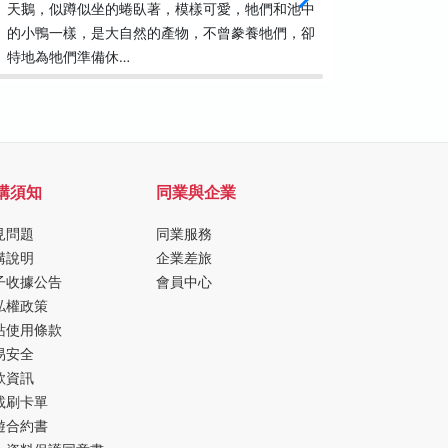
天鵝，似蹲似坐的蜷臥著，模樣可愛，牠們和池中
家族傳承
的小鴨一樣，是大自然的產物，不曾豢養牠們，卻
全蒸發，
特地為牠們準備休…
馨柿餅批
購須知
同業與企業
見問題
同業服務
購說明
企業差旅
子收據公告
會員中心
私權政策
站使用條款
易安全
款資訊
載刷卡單
遊合約書