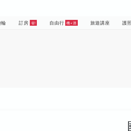
遊輪
訂房
自由行
旅遊講座
護
省!
機+酒