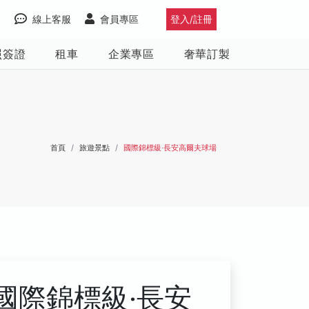
線上客服
會員專區
登入/註冊
照簽證
租車
企業專區
奢華訂製
首頁
旅遊景點
國際錦標級‧長安高爾夫球場
國際錦標級‧長安