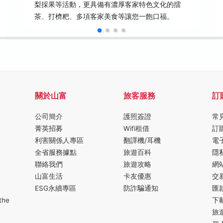
梨採果等活動，更具備有濃厚客家特色文化的擂
茶、打櫅粑、多項客家美食等讓您一飽口福。
關於山富
旅客服務
訂
公司簡介
護照簽證
常
菁英招募
Wifi租借
訂
利害關係人專區
翻譯機/耳機
電
全省服務據點
旅遊百科
隱
聯絡我們
旅遊攻略
網
山富生活
卡友優惠
交
ESG永續專區
防詐騙通知
匯
the
下
旅