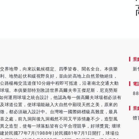
景
的交界地帶，向來以氣候穩定、四季皆春、聞名全台。本俱樂
新
之利、地勢起伏和緩視野良好，並由於高地上自然景物絕佳，
公路楊梅交流道僅10分鐘中程即可抵達，沿著南北交通大動
電
佳球場。本俱樂部特別敦請世界高爾夫帝王傑尼斯．尼克勞斯
88
氏深知如何運用球場之統合設計，他認為每一個高爾夫球場都必須有
嶺及球道位置，使球場能融入大自然中顯現天然之美，原來的
景
特徵，都必須融入設計中。台灣唯一國際錦標級高難度，最具
體
驚喜之處，前九洞與後九洞截然不同又平添情趣不少，造型風
異之造型，使每一球落點皆有公平合理競爭，好球獎賞; 壞球
民國77年7月(1988年)於民國81年7月1日開打，球場位