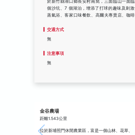
於新竹縣湖口鄉長安村南窩，三面臨山一面臨台
個沙坑、7 個湖泊，增添了打球的趣味及刺激
蒸氣浴、客家口味餐飲、高爾夫專賣店、咖
交通方式
無
注意事項
無
金谷農場
距離1.543公里
位於新埔照門休閒農業區，富是一個山林、花草、