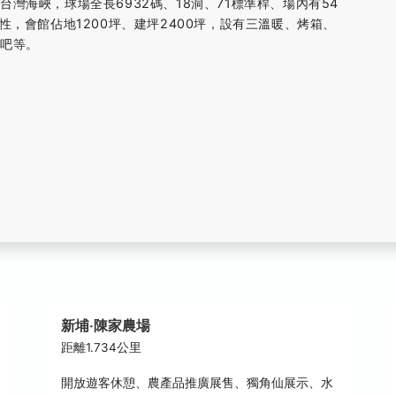
灣海峽，球場全長6932碼、18洞、71標準桿、場內有54
性，會館佔地1200坪、建坪2400坪，設有三溫暖、烤箱、
啡吧等。
新埔‧陳家農場
距離1.734公里
開放遊客休憩、農產品推廣展售、獨角仙展示、水