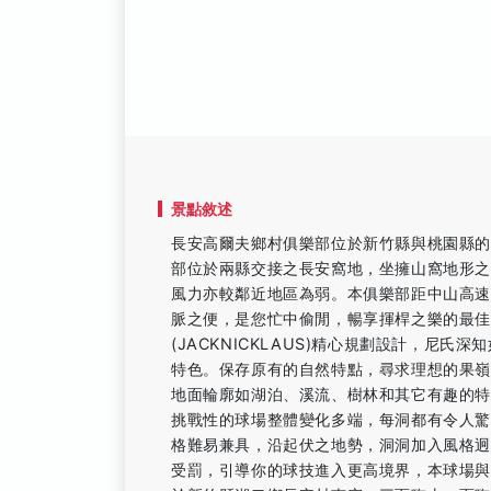
景點敘述
長安高爾夫鄉村俱樂部位於新竹縣與桃園縣
部位於兩縣交接之長安窩地，坐擁山窩地形
風力亦較鄰近地區為弱。本俱樂部距中山高速
脈之便，是您忙中偷閒，暢享揮桿之樂的最
(JACKNICKLAUS)精心規劃設計，尼
特色。保存原有的自然特點，尋求理想的果
地面輪廓如湖泊、溪流、樹林和其它有趣的
挑戰性的球場整體變化多端，每洞都有令人
格難易兼具，沿起伏之地勢，洞洞加入風格迥
受罰，引導你的球技進入更高境界，本球場與建於