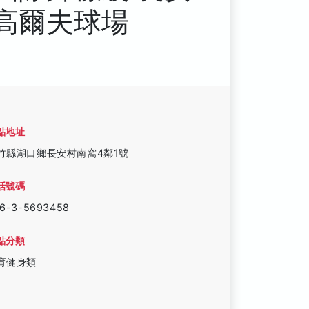
高爾夫球場
點地址
竹縣湖口鄉長安村南窩4鄰1號
話號碼
6-3-5693458
點分類
育健身類