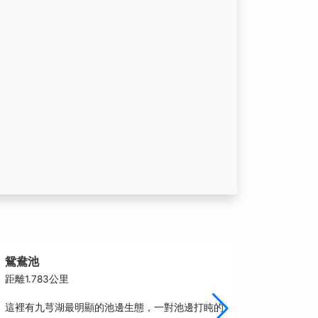
鴛鴦池
元馨柿
距離1.783公里
距離2.0
這裡有九芎湖最明顯的池邊生態，一對池邊打盹的
元馨柿餅