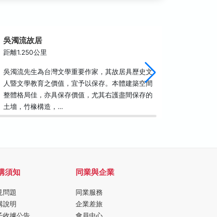
吳濁流故居
關西南
距離1.250公里
距離1.7
吳濁流先生為台灣文學重要作家，其故居具歷史文
家族來自
人暨文學教育之價值，宜予以保存。本體建築空間
台，初居
整體格局佳，亦具保存價值，尤其右護盡間保存的
立貢兄弟
土墻，竹椽構造，…
地，至今
購須知
同業與企業
見問題
同業服務
購說明
企業差旅
子收據公告
會員中心