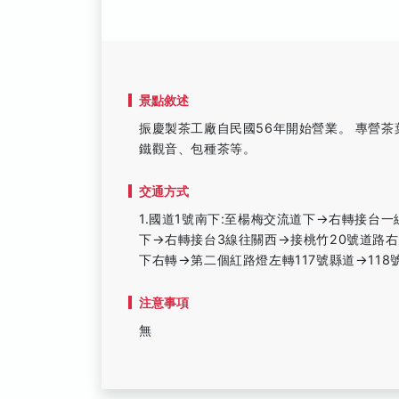
景點敘述
振慶製茶工廠自民國56年開始營業。 專營
鐵觀音、包種茶等。
交通方式
1.國道1號南下:至楊梅交流道下→右轉接台一
下→右轉接台3線往關西→接桃竹20號道路右
下右轉→第二個紅路燈左轉117號縣道→11
注意事項
無