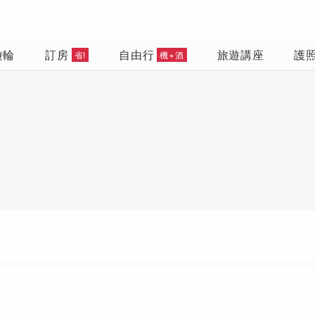
遊輪
訂房
自由行
旅遊講座
護
省!
機+酒