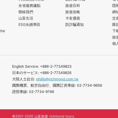
全省服務據點
旅遊百科
隱
聯絡我們
旅遊攻略
網
山富生活
卡友優惠
交
ESG永續專區
防詐騙通知
匯
the
下
旅
個
English Service: +886-2-77349823
日本のサービス: +886-2-77349826
大陸人士赴台:
phillis@richmond.com.tw
國際機票、航空自由行、國際訂房專線: 02-7734-9656
證照專線: 02-7734-9766
©2001-2026 山富旅遊 richmond tours.