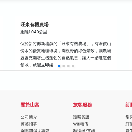
旺來有機農場
距離1.049公里
位於新竹縣新埔鎮的「旺來有機農場」，有著依山
傍水的優質地理環境，滿視野的綠色景致，讓農場
處處充滿著生機蓬勃的自然氣息，讓人一踏進這個
領域，就能立即緩…
關於山富
旅客服務
訂
公司簡介
護照簽證
常
菁英招募
Wifi租借
訂
利害關係人專區
翻譯機/耳機
電