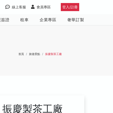
線上客服
會員專區
登入/註冊
照簽證
租車
企業專區
奢華訂製
首頁
旅遊景點
振慶製茶工廠
振慶製茶工廠