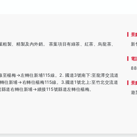
景
茶葉粗製、精製及內外銷。 茶葉項目有綠茶、紅茶、烏龍茶、
新
電
88
線至楊梅→左轉往新埔115線。2. 國道3號南下:至龍潭交流道
轉往新埔→右轉往楊梅115線。3.國道1號北上:至竹北交流道
景
8號縣道右轉往新埔→續接115號縣道左轉往楊梅。
遊