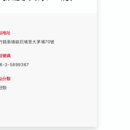
點地址
竹縣新埔鎮巨埔里大茅埔70號
話號碼
6-3-5899367
點分類
憩類