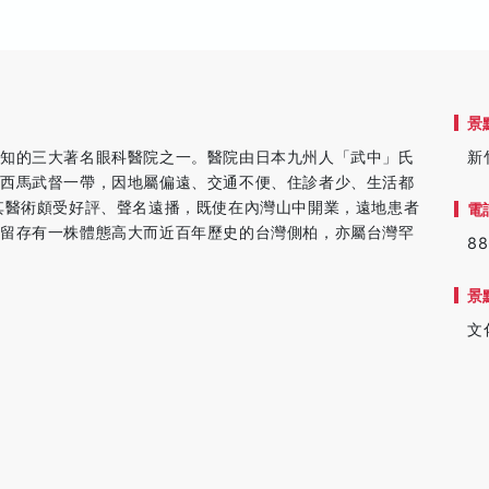
景
不知的三大著名眼科醫院之一。醫院由日本九州人「武中」氏
新
關西馬武督一帶，因地屬偏遠、交通不便、住診者少、生活都
其醫術頗受好評、聲名遠播，既使在內灣山中開業，遠地患者
電
尚留存有一株體態高大而近百年歷史的台灣側柏，亦屬台灣罕
8
。
景
文