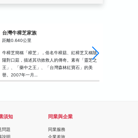
台灣牛樟芝家族
合興車
距離0.640公里
距離1.3
牛樟芝簡稱「樟芝」，俗名牛樟菇、紅樟芝又稱陰
合興車站
陽對口菇，描述其功效救人的傳奇。素有「靈芝之
站，後因
王」、「藥中之王」、「台灣森林紅寶石」的美
車站」，
譽。2007年一月…
呼站，台
購須知
同業與企業
見問題
同業服務
購說明
企業差旅