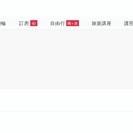
遊輪
訂房
自由行
旅遊講座
護
省!
機+酒