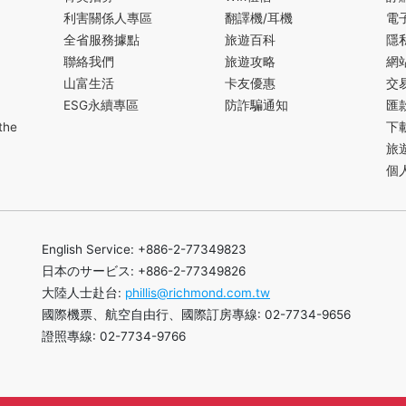
利害關係人專區
翻譯機/耳機
電
全省服務據點
旅遊百科
隱
聯絡我們
旅遊攻略
網
山富生活
卡友優惠
交
ESG永續專區
防詐騙通知
匯
the
下
旅
個
English Service: +886-2-77349823
日本のサービス: +886-2-77349826
大陸人士赴台:
phillis@richmond.com.tw
國際機票、航空自由行、國際訂房專線: 02-7734-9656
證照專線: 02-7734-9766