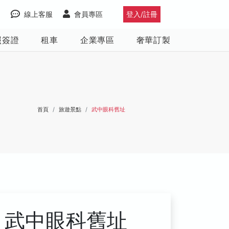
線上客服
會員專區
登入/註冊
照簽證
租車
企業專區
奢華訂製
首頁
旅遊景點
武中眼科舊址
武中眼科舊址