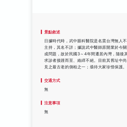
景點敘述
日據時代時，武中眼科醫院是名震台灣無人
主持，其名不詳；據說武中醫師原開業於今
成問題，故於民國3～4年間遷居內灣，隨後
求診者接踵而至、絡繹不絕。目前其舊址中
見之最古老的側柏之一；亟待大家珍惜保護
交通方式
無
注意事項
無