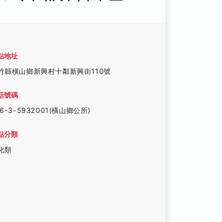
點地址
竹縣橫山鄉新興村十鄰新興街110號
話號碼
86-3-5932001(橫山鄉公所)
點分類
化類