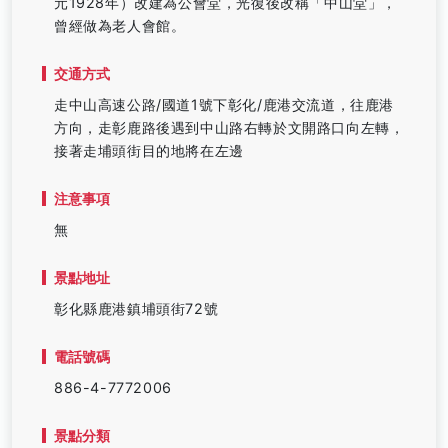
元1928年）改建為公會堂，光復後改稱「中山堂」，
曾經做為老人會館。
交通方式
走中山高速公路/國道1號下彰化/鹿港交流道，往鹿港
方向，走彰鹿路後遇到中山路右轉於文開路口向左轉，
接著走埔頭街目的地將在左邊
注意事項
無
景點地址
彰化縣鹿港鎮埔頭街72號
電話號碼
886-4-7772006
景點分類