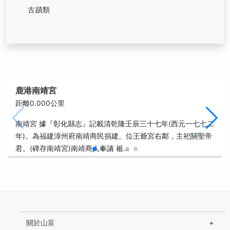
古蹟類
鹿港南靖宮
距離0.000公里
南靖宮 據『彰化縣志』記載清乾隆壬辰三十七年(西元一七七二
年)。為福建漳州府南靖商民捐建。位王爺宮右鄰，主祀關聖帝
君。(碑存南靖宮)南靖商人奉請 祖…
關於山富