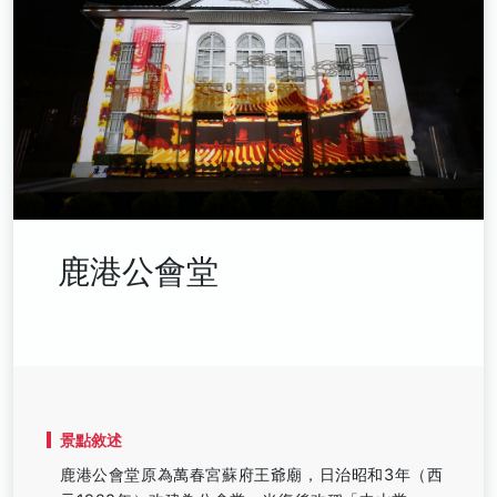
鹿港公會堂
景點敘述
鹿港公會堂原為萬春宮蘇府王爺廟，日治昭和3年（西