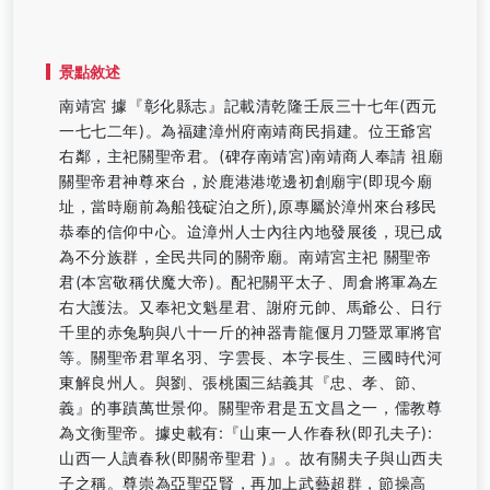
景點敘述
南靖宮 據『彰化縣志』記載清乾隆壬辰三十七年(西元
一七七二年)。為福建漳州府南靖商民捐建。位王爺宮
右鄰，主祀關聖帝君。(碑存南靖宮)南靖商人奉請 祖廟
關聖帝君神尊來台，於鹿港港墘邊初創廟宇(即現今廟
址，當時廟前為船筏碇泊之所),原專屬於漳州來台移民
恭奉的信仰中心。迨漳州人士內往內地發展後，現已成
為不分族群，全民共同的關帝廟。南靖宮主祀 關聖帝
君(本宮敬稱伏魔大帝)。配祀關平太子、周倉將軍為左
右大護法。又奉祀文魁星君、謝府元帥、馬爺公、日行
千里的赤兔駒與八十一斤的神器青龍偃月刀暨眾軍將官
等。關聖帝君單名羽、字雲長、本字長生、三國時代河
東解良州人。與劉、張桃園三結義其『忠、孝、節、
義』的事蹟萬世景仰。關聖帝君是五文昌之一，儒教尊
為文衡聖帝。據史載有:『山東一人作春秋(即孔夫子):
山西一人讀春秋(即關帝聖君 )』。故有關夫子與山西夫
子之稱。尊崇為亞聖亞賢，再加上武藝超群，節操高