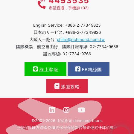
4493535
市話直撥，手機加 (02)
English Service: +886-2-77349823
日本のサービス: +886-2-77349826
大陸人士赴台:
phillis@richmond.com.tw
國際機票、航空自由行、國際訂房專線: 02-7734-9656
證照專線: 02-7734-9766
線上客服
FB粉絲團
旅遊攻略
©2001-2026 山富旅遊 richmond tours.
已投保旺旺友聯產物履約保證保險新台幣壹億貳仟肆佰萬元