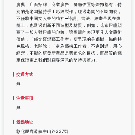
慶典、店面招牌、商業廣告、餐廳佈置等燈飾都有，特
別的是老闆堅持手工彩繪製作，經過老闆的不斷開發，
不僅將中國文人畫的精神─詩詞、書法、繪畫呈現在燈
籠上，也透過創新不同造型及材質，例如：花布燈籠顛
覆了ㄧ般人對燈籠的印象，讓燈籠的表現更具人文藝術
價值，「郁文齋燈藝工作室」所呈現的是獨樹一幟的特
色風格。老闆說：「身為藝術工作者，不進則退，用心
經營，不斷的研發新產品是我追求的目標，而品質的穩
定保證更是我們對顧客滿意的堅持與努力」
交通方式
無
注意事項
無
景點地址
彰化縣鹿港鎮中山路337號