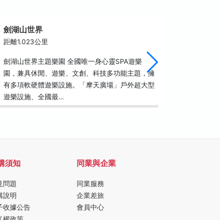
劍湖山世界
貝克翰
距離1.023公里
距離2.1
劍湖山世界主題樂園 全國唯一身心靈SPA遊樂
"古坑貝克
園，兼具休閒、遊樂、文創、科技多功能主題，擁
踢足球，
有多項軟硬體遊樂設施。「摩天廣場」戶外超大型
腳，只有
遊樂設施、全國最…
甜蜜…
購須知
同業與企業
見問題
同業服務
購說明
企業差旅
子收據公告
會員中心
私權政策