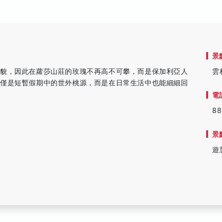
景
面貌，因此在蘿莎山莊的玫瑰不再高不可攀，而是保加利亞人
雲
不僅是短暫假期中的世外桃源，而是在日常生活中也能細細回
電
88
景
遊