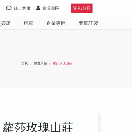
線上客服
會員專區
登入/註冊
照簽證
租車
企業專區
奢華訂製
首頁
旅遊景點
蘿莎玫瑰山莊
蘿莎玫瑰山莊