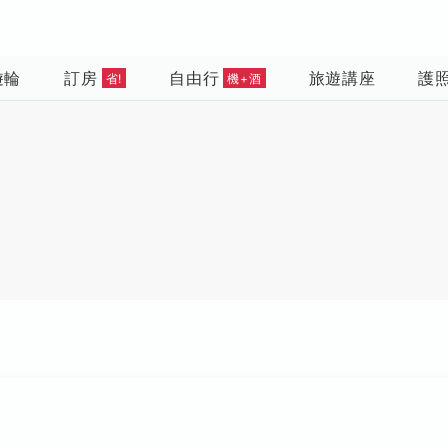
遊輪
訂房
自由行
旅遊講座
護
省!
機+酒