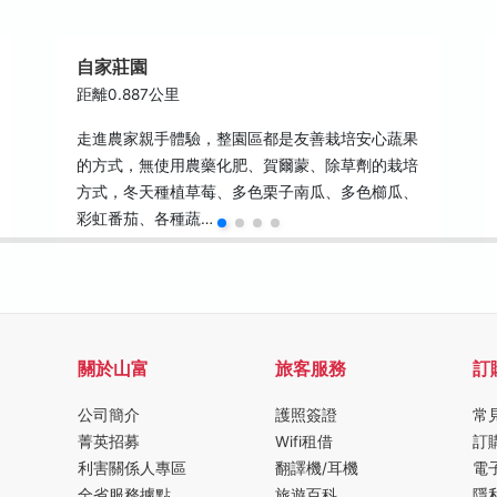
自家莊園
距離0.887公里
走進農家親手體驗，整園區都是友善栽培安心蔬果
的方式，無使用農藥化肥、賀爾蒙、除草劑的栽培
方式，冬天種植草莓、多色栗子南瓜、多色櫛瓜、
彩虹番茄、各種蔬…
關於山富
旅客服務
訂
公司簡介
護照簽證
常
菁英招募
Wifi租借
訂
利害關係人專區
翻譯機/耳機
電
全省服務據點
旅遊百科
隱