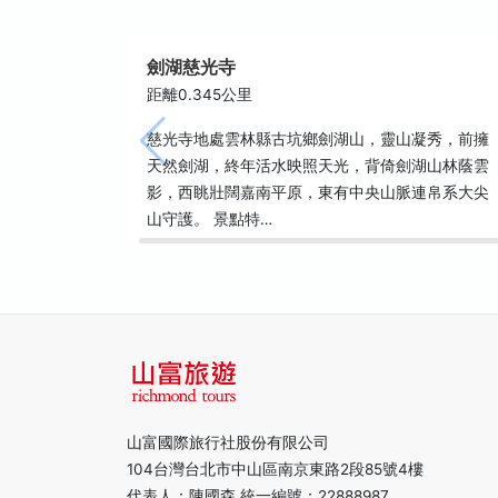
劍湖慈光寺
距離0.345公里
慈光寺地處雲林縣古坑鄉劍湖山，靈山凝秀，前擁
天然劍湖，終年活水映照天光，背倚劍湖山林蔭雲
影，西眺壯闊嘉南平原，東有中央山脈連帛系大尖
山守護。 景點特…
山富國際旅行社股份有限公司
104台灣台北市中山區南京東路2段85號4樓
代表人：陳國森 統一編號：22888987