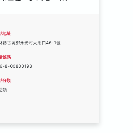
點地址
林縣古坑鄉永光村大湖口46-1號
話號碼
6-8-00800193
點分類
憩類