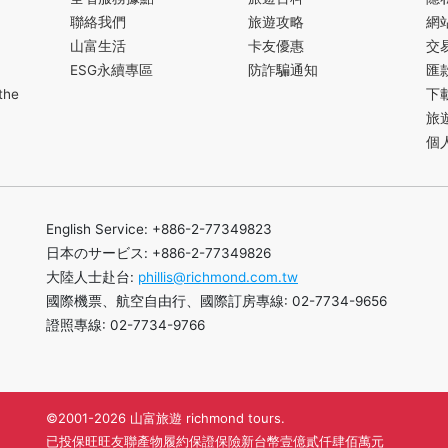
聯絡我們
旅遊攻略
網
山富生活
卡友優惠
交
ESG永續專區
防詐騙通知
匯
the
下
旅
個
English Service: +886-2-77349823
日本のサービス: +886-2-77349826
大陸人士赴台:
phillis@richmond.com.tw
國際機票、航空自由行、國際訂房專線: 02-7734-9656
證照專線: 02-7734-9766
©2001-2026 山富旅遊 richmond tours.
已投保旺旺友聯產物履約保證保險新台幣壹億貳仟肆佰萬元