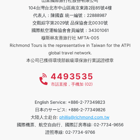
山富國際旅行社股份有限公司
104台灣台北市中山區南京東路2段85號4樓
代表人：陳國森 統一編號：22888987
交觀綜字第2029號 品保協會北0030號
國際航空運輸協會會員編號：34301061
穆斯林友善旅行社 MFTA-005
Richmond Tours is the representative in Taiwan for the ATPI
global travel network.
本公司已獲得環境部銀級環保旅行業認證標章
4493535
市話直撥，手機加 (02)
English Service: +886-2-77349823
日本のサービス: +886-2-77349826
大陸人士赴台:
phillis@richmond.com.tw
國際機票、航空自由行、國際訂房專線: 02-7734-9656
證照專線: 02-7734-9766