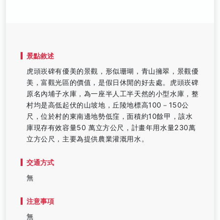
景點敘述
虎頭崁碑有優美的景觀，形似珊瑚，青山擁翠，景觀優
美，富觀光區的價值，是假日休閒的好去處。虎頭崁碑
原名內埔子水庫，為一座半人工半天然的小型水庫，整
村均是高低起伏的山坡地，丘陵地標高100－150公
尺，位於村的東南邊地勢低窪，面積約10餘甲，該水
庫現存有效容量50 萬立方公尺，計畫年用水量230萬
立方公尺，主要為提供農業灌溉用水。
交通方式
無
注意事項
無