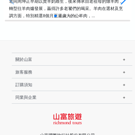
老闆周坤正早期以賣羊奶維生，後來傳承自老祖母的燉羊肉，
轉型往羊肉爐發展，贏得許多老饕們的喝采。羊肉在選材及烹
調方面，特別精選8個月至週歲大的公羊肉，…
關於山富
旅客服務
訂購須知
同業與企業