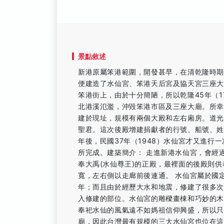
景點敘述
新港原屬笨港範圍，開發甚早，在清乾隆時
便建造了水仙宮、笨港天后宮及協天宮三座大廟
笨港街上，由於十分簡陋，所以乾隆45年（1
北港溪氾濫，沖毀笨港市區及三座大廟。所幸到
建於現址，規模有兩個大殿和左右廂房。道光
聖君。這次後殿增建捐獻者的行號、船號、姓
年後，民國37年（1948）水仙宮才又進行
所完成。建築簡介： 走進新港水仙宮，會經
奉大禹(水仙尊王)的正殿，最裡面的後殿則供
寬，左右側以走廊前後連通。 水仙宮屬於國
年；而且由於經歷大水和地震，修建了很多
入修建的部位。水仙宮的雕樑畫棟和巧妙的
奉祀水仙的風氣遠不如媽祖信仰興盛，所以只
廟，因此台灣最有規模的三大水仙宮也位在這