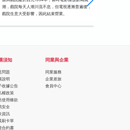
潮，戲院每天人潮川流不息，但電視逐漸普遍後，
昔日通往
戲院生意大受影響，因此結束營業。
層式巴洛
頭到街尾
購須知
同業與企業
見問題
同業服務
購說明
企業差旅
子收據公告
會員中心
私權政策
站使用條款
易安全
款資訊
載刷卡單
遊合約書