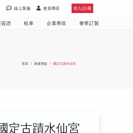
線上客服
會員專區
登入/註冊
照簽證
租車
企業專區
奢華訂製
首頁
旅遊景點
國定古蹟水仙宮
國定古蹟水仙宮