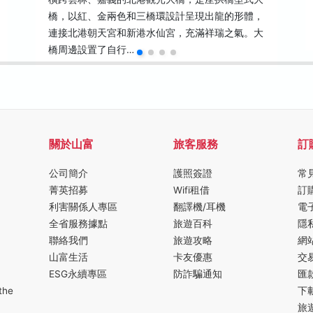
橋，以紅、金兩色和三橋環設計呈現出龍的形體，
連接北港朝天宮和新港水仙宮，充滿祥瑞之氣。大
橋周邊設置了自行…
關於山富
旅客服務
訂
公司簡介
護照簽證
常
菁英招募
Wifi租借
訂
利害關係人專區
翻譯機/耳機
電
全省服務據點
旅遊百科
隱
聯絡我們
旅遊攻略
網
山富生活
卡友優惠
交
ESG永續專區
防詐騙通知
匯
the
下
旅