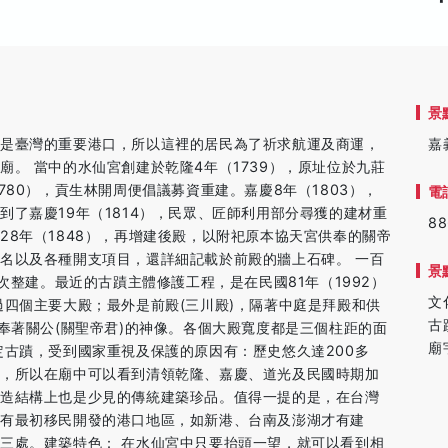
景
期是臺灣的重要港口，所以這裡的居民為了祈求航運及商運，
嘉
。 當中的水仙宮創建於乾隆4年（1739），原址位於九莊
780），貢生林開周便倡議募資重建。嘉慶8年（1803），
電
了嘉慶19年（1814），民眾、匠師利用部分尋獲的建材重
88
28年（1848），再增建後殿，以附祀原本協天宮供奉的關帝
名以及各種開支項目，還詳細記載於前殿的牆上石碑。 一百
景
一次整建。最近的古蹟主體修護工程，是在民國81年（1992）
文
過四個主要大殿；最外是前殿(三川殿)，隔著中庭是拜殿和供
古
奉著關公(關聖帝君)的神像。各個大殿寬度都是三個柱距的面
廟
定古蹟，受到國家重視及保護的原因有：歷史悠久達200多
次，所以在廟中可以看到清領乾隆、嘉慶、道光及民國時期加
木造結構上也是少見的傳統建築珍品。值得一提的是，在台灣
有最初移民開發的港口地區，如新港、台南及澎湖才有建
三處。建築特色： 在水仙宮中只要抬頭一望，就可以看到相