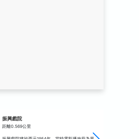
振興戲院
北港形
距離0.569公里
距離0.7
振興戲院建於西元1954年，當時電影播放蔚為風
從朝天宮