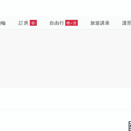
遊輪
訂房
自由行
旅遊講座
護
省!
機+酒