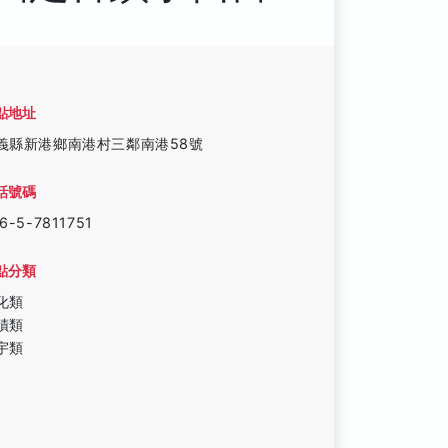
點地址
義縣新港鄉南港村三鄰南港58號
話號碼
6-5-7811751
點分類
化類
蹟類
宇類