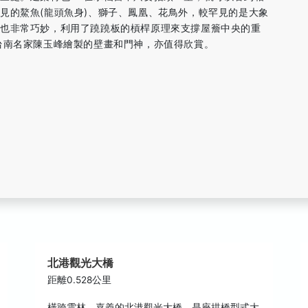
見的鰲魚(龍頭魚身)、獅子、鳳凰、花鳥外，較罕見的是大象
理也非常巧妙，利用了蹺蹺板的槓桿原理來支撐屋簷中央的重
台南名家陳玉峰繪製的壁畫和門神，亦值得欣賞。
北港觀光大橋
距離0.528公里
橫跨雲林、嘉義的北港觀光大橋，是座拱橋型式大