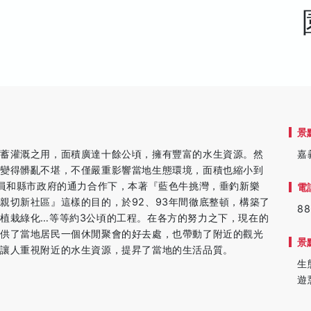
景
貯蓄灌溉之用，面積廣達十餘公頃，擁有豐富的水生資源。然
嘉
裡變得髒亂不堪，不僅嚴重影響當地生態環境，面積也縮小到
動員和縣市政府的通力合作下，本著『藍色牛挑灣，垂釣新樂
電
親切新社區』這樣的目的，於92、93年間徹底整頓，構築了
88
植栽綠化…等等約3公頃的工程。在各方的努力之下，現在的
提供了當地居民一個休閒聚會的好去處，也帶動了附近的觀光
景
新讓人重視附近的水生資源，提昇了當地的生活品質。
生
遊