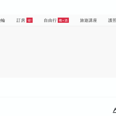
遊輪
訂房
自由行
旅遊講座
護
省!
機+酒