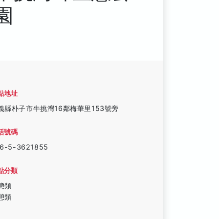
園
點地址
義縣朴子市牛挑灣16鄰梅華里153號旁
話號碼
6-5-3621855
點分類
態類
憩類