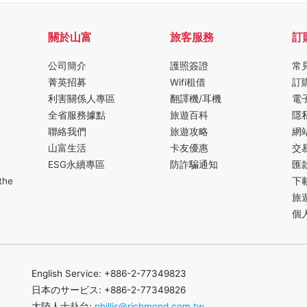
關於山富
旅客服務
訂
公司簡介
護照簽證
常
菁英招募
Wifi租借
訂
利害關係人專區
翻譯機/耳機
電
全省服務據點
旅遊百科
隱
聯絡我們
旅遊攻略
網
山富生活
卡友優惠
交
ESG永續專區
防詐騙通知
匯
the
下
旅
個
English Service: +886-2-77349823
日本のサービス: +886-2-77349826
大陸人士赴台:
phillis@richmond.com.tw