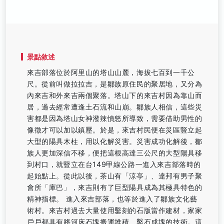
景點敘述
來吉部落位於阿里山的塔山山麓，海拔七百到一千公
尺。從前叫做拉拉吉，是鄒族原住民的聚居地，又分為
內來吉和外來吉兩個聚落。塔山下的來吉村因為靠山而
居，過去經常遭逢土石流和山崩。鄒族人相信，這些災
害都是因為塔山女神潑辣憤怒所導致，需要借助男性的
像徵才可以加以鎮壓。於是，來吉村民便在災區豎立起
大型的陽具木柱，用以化解災害。災害成功化解後，鄒
族人更加深信不移，便把這根高達三公尺的大型陽具移
到村口，就豎立在台149甲線公路一進入來吉部落時的
起始點上。從此以後，茶山有「涼亭」、達邦有男子聚
會所「庫巴」，來吉則有了巨型陽具成為其極具特色的
精神指標。 進入來吉部落，也等於進入了鄒族文化藝
術村。來吉村過去大量使用鑿刻的石版當作建材，家家
戶戶都具有將河床石塊搬運堆積、鑿石成塊的技術。這