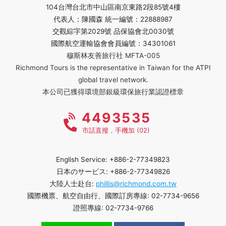
104台灣台北市中山區南京東路2段85號4樓
代表人：陳國森 統一編號：22888987
交觀綜字第2029號 品保協會北0030號
國際航空運輸協會會員編號：34301061
穆斯林友善旅行社 MFTA-005
Richmond Tours is the representative in Taiwan for the ATPI
global travel network.
本公司已獲得環境部銀級環保旅行業認證標章
4493535
市話直撥，手機加 (02)
English Service: +886-2-77349823
日本のサービス: +886-2-77349826
大陸人士赴台:
phillis@richmond.com.tw
國際機票、航空自由行、國際訂房專線: 02-7734-9656
證照專線: 02-7734-9766