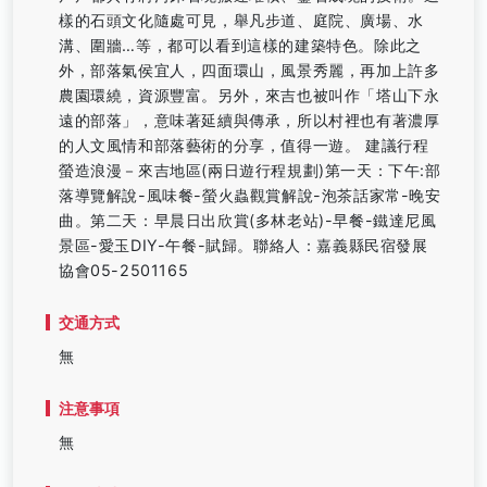
樣的石頭文化隨處可見，舉凡步道、庭院、廣場、水
溝、圍牆…等，都可以看到這樣的建築特色。除此之
外，部落氣侯宜人，四面環山，風景秀麗，再加上許多
農園環繞，資源豐富。另外，來吉也被叫作「塔山下永
遠的部落」，意味著延續與傳承，所以村裡也有著濃厚
的人文風情和部落藝術的分享，值得一遊。 建議行程
螢造浪漫－來吉地區(兩日遊行程規劃)第一天：下午:部
落導覽解說-風味餐-螢火蟲觀賞解說-泡茶話家常-晚安
曲。第二天：早晨日出欣賞(多林老站)-早餐-鐵達尼風
景區-愛玉DIY-午餐-賦歸。聯絡人：嘉義縣民宿發展
協會05-2501165
交通方式
無
注意事項
無