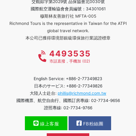
交觀綜字第2029號 品保協會北0030號
國際航空運輸協會會員編號：34301061
穆斯林友善旅行社 MFTA-005
Richmond Tours is the representative in Taiwan for the ATPI
global travel network.
本公司已獲得環境部銀級環保旅行業認證標章
4493535
市話直撥，手機加 (02)
English Service: +886-2-77349823
日本のサービス: +886-2-77349826
大陸人士赴台:
phillis@richmond.com.tw
國際機票、航空自由行、國際訂房專線: 02-7734-9656
證照專線: 02-7734-9766
線上客服
FB粉絲團