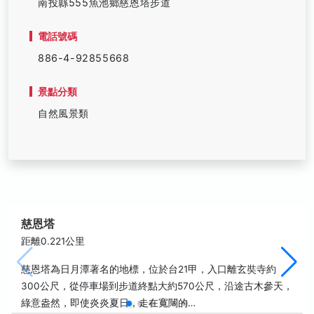
南投縣555魚池鄉慈恩塔步道
電話號碼
886-4-92855668
景點分類
自然風景類
慈恩塔
距離0.221公里
慈恩塔為日月潭著名的地標，位於台21甲，入口離玄奘寺約
300公尺，從停車場到步道終點大約570公尺，沿途古木參天，
綠意盎然，即使炎炎夏日，走在寬闊的…