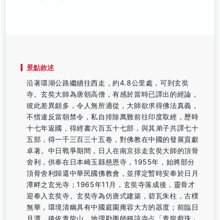
景點敘述
沿著環湖公路繼續往西走，約4.8公里處，可到玄奘
寺。玄奘大師為唐朝高僧，有感於當時已譯出的經論，
彼此差異頗多，令人無所適從，大師欲求得佛法真義，
不惜違反當朝禁令，私自排除萬難前往印度取經，歷時
十七年返國，得經書六百五十七部，與其弟子共譯七十
五部，得一千三百三十五卷，對佛教在中國的發展貢獻
卓著。中日戰爭期間，日人在南京掠走玄奘大師的頂骨
舍利，供奉在日本崎玉縣慈恩寺，1955年，始將部分
頂骨舍利歸還中華民國佛教會，並擇定暫時安奉於日月
潭畔之玄光寺；1965年11月，玄奘寺落成後，靈骨才
迎奉入玄奘寺。玄奘寺為仿唐式建築，碧瓦朱柱，古樸
無華，環境清幽具有中國庭園雍容大方的器度；前臨日
月潭，後依青龍山，地理勘輿師稱該寺占「青龍戲珠」