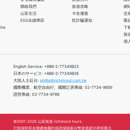
聯絡我們
旅遊攻略
網
山富生活
卡友優惠
交
ESG永續專區
防詐騙通知
匯
the
下
旅
個
English Service: +886-2-77349823
日本のサービス: +886-2-77349826
大陸人士赴台:
phillis@richmond.com.tw
國際機票、航空自由行、國際訂房專線: 02-7734-9656
證照專線: 02-7734-9766
©2001-2026 山富旅遊 richmond tours.
已投保旺旺友聯產物履約保證保險新台幣壹億貳仟肆佰萬元