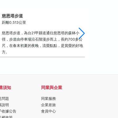
慈恩塔步道
玄光寺
距離0.513公里
距離0.6
慈恩塔步道，為台21甲縣道通往慈恩塔的森林小
玄光寺的
徑，步道由停車場沿石階漫步而上，長約700多公
奘法師頂
尺，在春末初夏的夜晚，流螢點點，是賞螢的好地
實清雅，
方。
以就近欣
購須知
同業與企業
見問題
同業服務
購說明
企業差旅
子收據公告
會員中心
私權政策