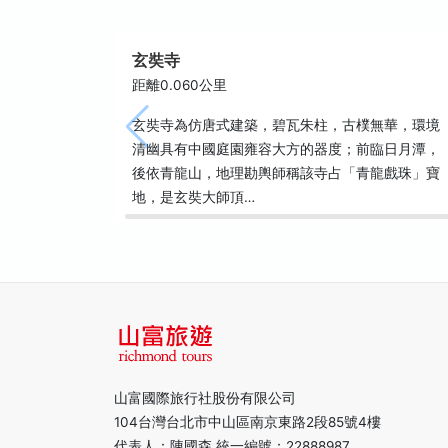
玄奘寺
距離0.060公里
玄奘寺為仿唐式建築，碧瓦朱柱，古樸無華，環境
清幽具有中國庭園雍容大方的器度；前臨日月潭，
後依青龍山，地理勘輿師稱該寺占「青龍戲珠」寶
地，是玄奘大師頂…
山富國際旅行社股份有限公司
104台灣台北市中山區南京東路2段85號4樓
代表人：陳國森 統一編號：22888987