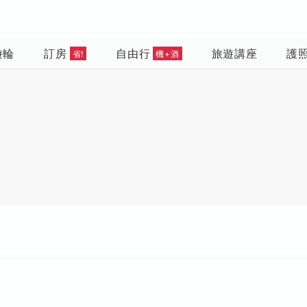
遊輪
訂房
自由行
旅遊講座
護
省!
機+酒