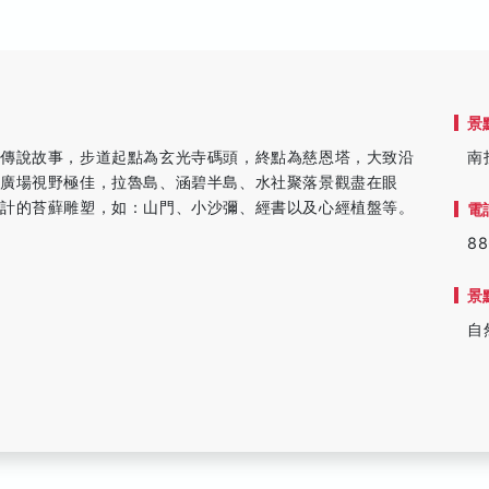
景
的傳說故事，步道起點為玄光寺碼頭，終點為慈恩塔，大致沿
南
廣場視野極佳，拉魯島、涵碧半島、水社聚落景觀盡在眼
設計的苔蘚雕塑，如：山門、小沙彌、經書以及心經植盤等。
電
88
景
自