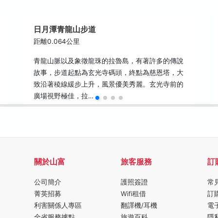
日月潭青龍山步道
距離0.064公里
青龍山脈以及象徵龍珠的拉魯島，有著許多的傳說
故事，步道起點為玄光寺碼頭，終點為慈恩塔，大
致沿著稜線緩步上升，風景優美秀麗。玄光寺前的
廣場視野極佳，拉…
關於山富
旅客服務
訂
公司簡介
護照簽證
常
菁英招募
Wifi租借
訂
利害關係人專區
翻譯機/耳機
電
全省服務據點
旅遊百科
隱