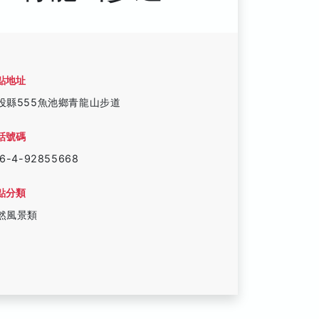
點地址
投縣555魚池鄉青龍山步道
話號碼
6-4-92855668
點分類
然風景類