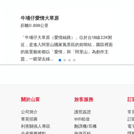
牛埔仔愛情大草原
距離0.898公里
「牛埔仔大草原（愛情絲路）」位於台18線32K附
近，是進入阿里山國家風景區的前哨站，園區裡面
的裝置藝術都以「愛情」與「阿里山」為創作主
題，一眼望去綠…
關於山富
旅客服務
訂
公司簡介
護照簽證
常
菁英招募
Wifi租借
訂
利害關係人專區
翻譯機/耳機
電
全省服務據點
旅遊百科
隱