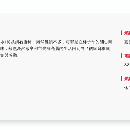
景
(水柿)及鑽石蜜柿，雖然種類不多，可都是在柿子哥的細心照
嘉
滋味，毅然決然放棄都市光鮮亮麗的生活回到自己的家鄉推廣
讚賞與感動。
電
88
景
休