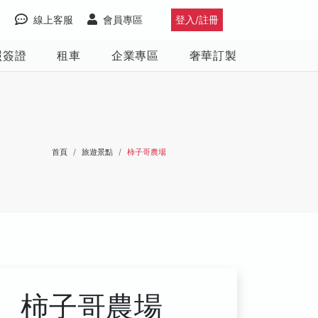
線上客服
會員專區
登入/註冊
照簽證
租車
企業專區
奢華訂製
首頁
旅遊景點
柿子哥農場
柿子哥農場