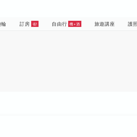
遊輪
訂房
自由行
旅遊講座
護
省!
機+酒