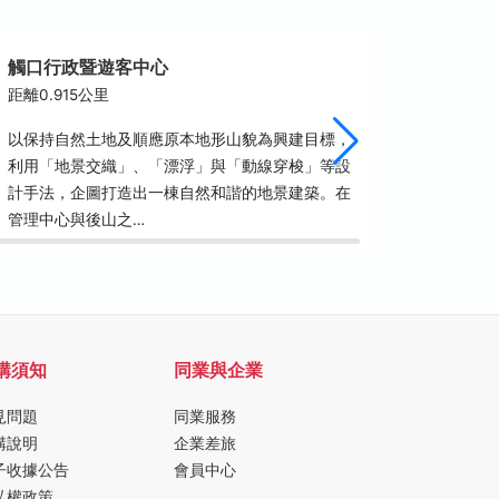
觸口行政暨遊客中心
祈福步
距離0.915公里
距離1.1
以保持自然土地及順應原本地形山貌為興建目標，
半天岩原
利用「地景交織」、「漂浮」與「動線穿梭」等設
廣場周邊
計手法，企圖打造出一棟自然和諧的地景建築。在
鄰近農路
管理中心與後山之…
健行步道
購須知
同業與企業
見問題
同業服務
購說明
企業差旅
子收據公告
會員中心
私權政策