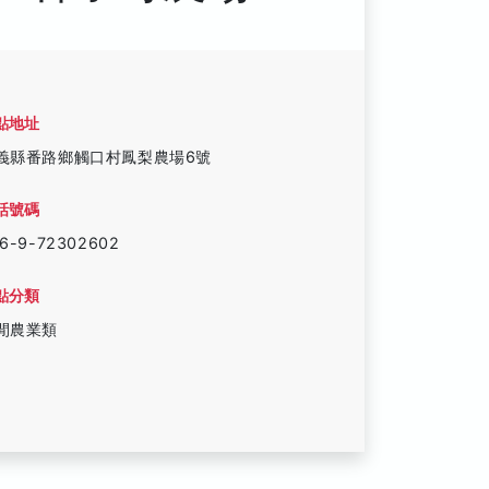
點地址
義縣番路鄉觸口村鳳梨農場6號
話號碼
6-9-72302602
點分類
閒農業類