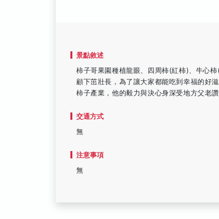
景點敘述
柿子哥果園種植龍眼、四周柿(紅柿)、牛心柿
顧下茁壯長，為了讓大家都能吃到幸福的好
柿子產業，他的毅力與決心身深受地方父老
交通方式
無
注意事項
無