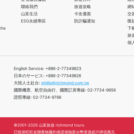
聯絡我們
旅遊攻略
網
山富生活
卡友優惠
交
ESG永續專區
防詐騙通知
匯
the
下
旅
個
English Service: +886-2-77349823
日本のサービス: +886-2-77349826
大陸人士赴台:
phillis@richmond.com.tw
國際機票、航空自由行、國際訂房專線: 02-7734-9656
證照專線: 02-7734-9766
©2001-2026 山富旅遊 richmond tours.
已投保旺旺友聯產物履約保證保險新台幣壹億貳仟肆佰萬元