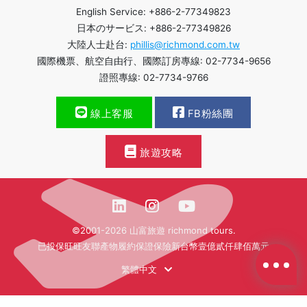
English Service: +886-2-77349823
日本のサービス: +886-2-77349826
大陸人士赴台:
phillis@richmond.com.tw
國際機票、航空自由行、國際訂房專線: 02-7734-9656
證照專線: 02-7734-9766
線上客服
FB粉絲團
旅遊攻略
©2001-2026 山富旅遊 richmond tours.
已投保旺旺友聯產物履約保證保險新台幣壹億貳仟肆佰萬元
繁體中文