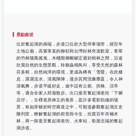
景點敘述
位於奮起湖的南端，步道口位於大型停車場旁，經百年
土地公廟，高聳筆直的柳杉與台灣杉林夾道歡迎，青翠
的竹林隨風搖曳，木棧階梯蜿蜒迂迴於樹林之間，沿途
欣賞自然的生態景觀，聆聽蟲鳴鳥叫，享受天然的森林
芬多精，自然純淨的環境，更成為稀有「雪螢」在此棲
息，潺潺流水、清風陣陣，漫步其間洗滌塵囂，令人神
清氣爽，步道平緩好走，途中設有公廁、拱橋、涼亭
等，適合全家人郊遊散步。出口接至奮起湖老街「下腳
店仔」，古樸老房林立的巷弄，是許多電影拍攝的場
景，有如穿梭於時空廊道之中，可順道參觀奮起湖文史
陳列室，瞭解奮起湖的前世與今生，欣賞百年肖楠木
林，再一路逛至奮起湖老街、火車站，銜接北端的奮起
湖步道。