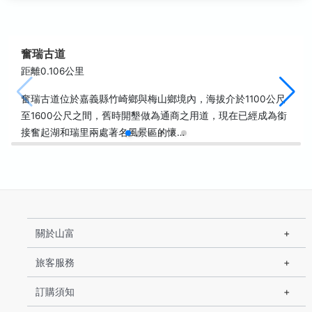
奮瑞古道
距離0.106公里
奮瑞古道位於嘉義縣竹崎鄉與梅山鄉境內，海拔介於1100公尺
至1600公尺之間，舊時開墾做為通商之用道，現在已經成為銜
接奮起湖和瑞里兩處著名風景區的懷…
關於山富
旅客服務
訂購須知