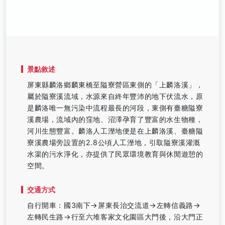
景點敘述
屏東縣麟洛鄉麟東橋至隘寮營區東側的「上麟洛溪」，
屬於隘寮溪流域，水源來自終年豐沛的地下伏流水，原
是麟洛唯一無污染中流程最長的河段，東側有臺糖隘寮
溪農場，流域內的窪地、沼澤孕育了豐富的水生物種，
河川生態豐富。麟洛人工溼地便是在上麟洛溪、臺糖隘
寮溪農場旁設置的2.8公頃人工溼地，引取隘寮溪灌溉
水渠的污水淨化，亦提供了民眾環境教育與休閒遊憩的
空間。
交通方式
自行開車：國3南下→屏東長治交流道→左轉信義路→
左轉民生路→行至六堆客家文化園區大門後，沿大門正