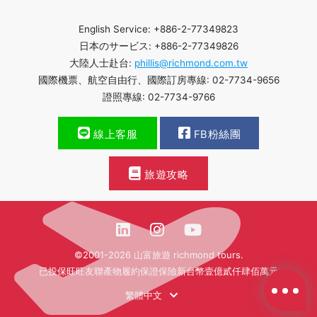
English Service: +886-2-77349823
日本のサービス: +886-2-77349826
大陸人士赴台:
phillis@richmond.com.tw
國際機票、航空自由行、國際訂房專線: 02-7734-9656
證照專線: 02-7734-9766
線上客服
FB粉絲團
旅遊攻略
©2001-2026 山富旅遊 richmond tours.
已投保旺旺友聯產物履約保證保險新台幣壹億貳仟肆佰萬元
繁體中文