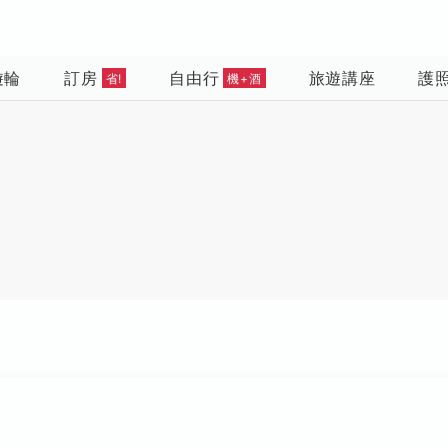
遊輪
訂房
自由行
旅遊講座
護
省!
機+酒