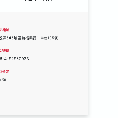
點地址
投縣545埔里鎮福興路110巷105號
話號碼
6-4-92930923
點分類
宇類