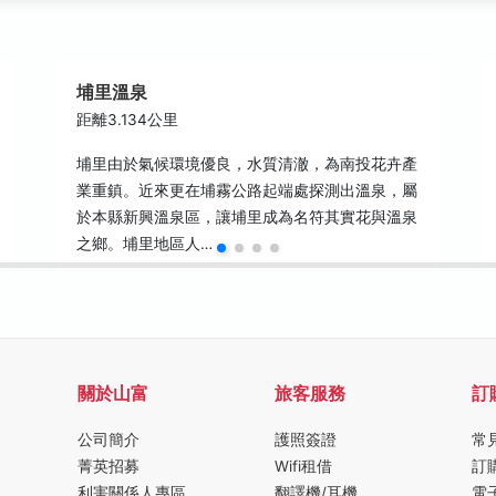
埔里溫泉
距離3.134公里
埔里由於氣候環境優良，水質清澈，為南投花卉產
業重鎮。近來更在埔霧公路起端處探測出溫泉，屬
於本縣新興溫泉區，讓埔里成為名符其實花與溫泉
之鄉。埔里地區人…
關於山富
旅客服務
訂
公司簡介
護照簽證
常
菁英招募
Wifi租借
訂
利害關係人專區
翻譯機/耳機
電