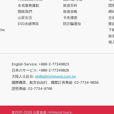
全省服務據點
旅遊百科
隱
聯絡我們
旅遊攻略
網
山富生活
卡友優惠
交
ESG永續專區
防詐騙通知
匯
the
下
旅
個
English Service: +886-2-77349823
日本のサービス: +886-2-77349826
大陸人士赴台:
phillis@richmond.com.tw
國際機票、航空自由行、國際訂房專線: 02-7734-9656
證照專線: 02-7734-9766
©2001-2026 山富旅遊 richmond tours.