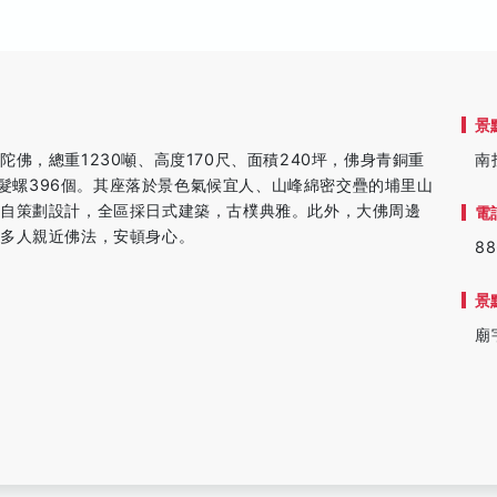
景
佛，總重1230噸、高度170尺、面積240坪，佛身青銅重
南
成，髮螺396個。其座落於景色氣候宜人、山峰綿密交疊的埔里山
親自策劃設計，全區採日式建築，古樸典雅。此外，大佛周邊
電
更多人親近佛法，安頓身心。
88
景
廟