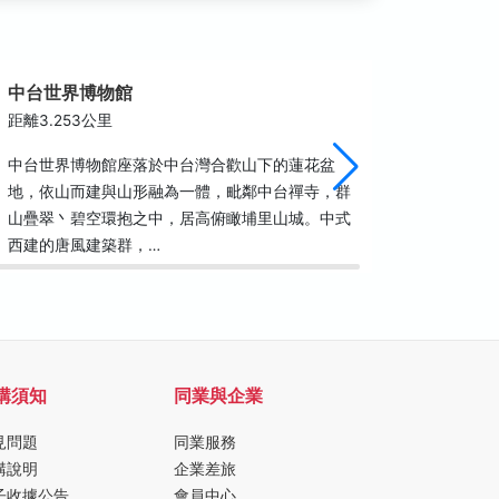
中台世界博物館
埔里虎
距離3.253公里
距離3.5
中台世界博物館座落於中台灣合歡山下的蓮花盆
位於埔里
地，依山而建與山形融為一體，毗鄰中台禪寺，群
5、60
山疊翠丶碧空環抱之中，居高俯瞰埔里山城。中式
勝地，在
西建的唐風建築群，…
埔里盆地
購須知
同業與企業
見問題
同業服務
購說明
企業差旅
子收據公告
會員中心