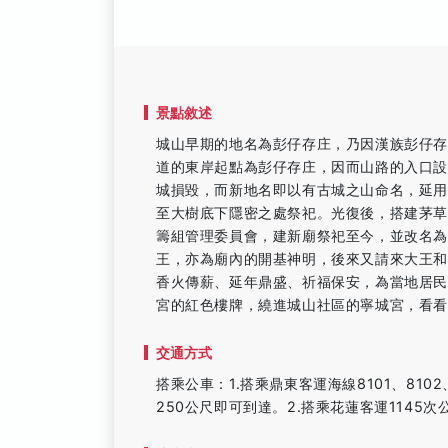
景點敘述
城山早期的地名為彭仔存庄，乃因漢族彭仔
道的東岸起點為彭仔存庄，因而山路的入口
城損毀，而新地名即以有古城之山命名，延
至大樹底下隱密之處祭祀。光復後，搭建茅
籌組管理委員會，建新廟祭祀至今，並改名
王，亦為廟內的開基神明，後來又請來大王
香火傳薪、延年鼎盛、祈福保安，為當地居民
宮的紅色樓牌，繞進城山社區的寧城宮，看
交通方式
搭乘公車：1.搭乘鼎東客運海線8101、810
250公尺即可到達。2.搭乘花蓮客運1145