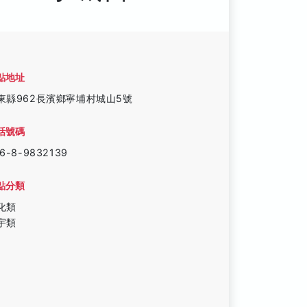
點地址
東縣962長濱鄉寧埔村城山5號
話號碼
6-8-9832139
點分類
化類
宇類