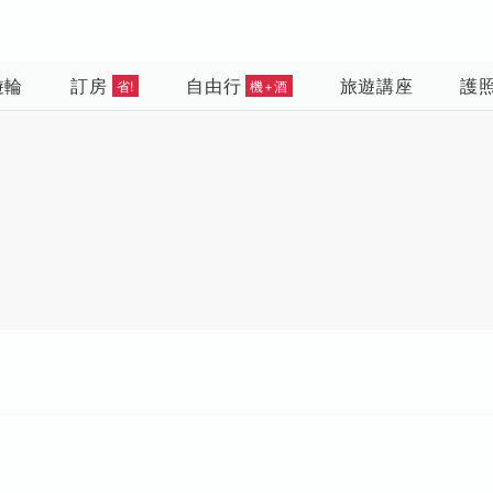
遊輪
訂房
自由行
旅遊講座
護
省!
機+酒