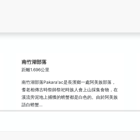
南竹湖部落
距離1.696公里
南竹湖部落Pakara'ac是長濱鄉一處阿美族部落，
耆老相傳古時祭師祭祀時族人會上山採集食物，在
溪流旁泥地上捕獲的螃蟹都是白色的。由於阿美族
語白螃蟹…