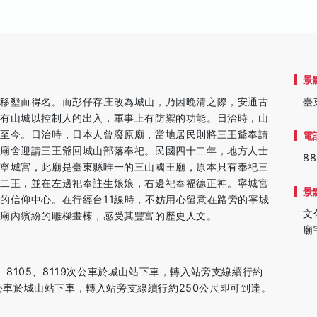
景
存移墾而得名。而彭仔存庄改為城山，乃因晚清之際，安通古
臺
設有山城以控制人的出入，軍事上有防禦的功能。日治時，山
用至今。日治時，日本人曾廢原廟，當地居民則將三王爺奉請
電
草廟舍迎請三王爺回城山部落奉祀。民國四十二年，地方人士
88
為寧城宮，此廟是臺東縣唯一的三山國王廟，原本只有奉祀三
和二王，並在左邊祀奉註生娘娘，右邊祀奉福德正神。寧城宮
景
的信仰中心。在行經台11線時，不妨用心留意在路旁的寧城
文
看廟內繽紛的雕樑畫棟，感受其豐富的歷史人文。
廟
2、8105、8119次公車於城山站下車，轉入站旁支線續行約
次公車於城山站下車，轉入站旁支線續行約250公尺即可到達。