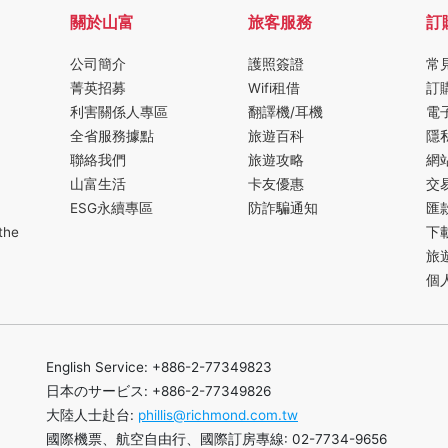
關於山富
旅客服務
訂
公司簡介
護照簽證
常
菁英招募
Wifi租借
訂
利害關係人專區
翻譯機/耳機
電
全省服務據點
旅遊百科
隱
聯絡我們
旅遊攻略
網
山富生活
卡友優惠
交
ESG永續專區
防詐騙通知
匯
the
下
旅
個
English Service: +886-2-77349823
日本のサービス: +886-2-77349826
大陸人士赴台:
phillis@richmond.com.tw
國際機票、航空自由行、國際訂房專線: 02-7734-9656