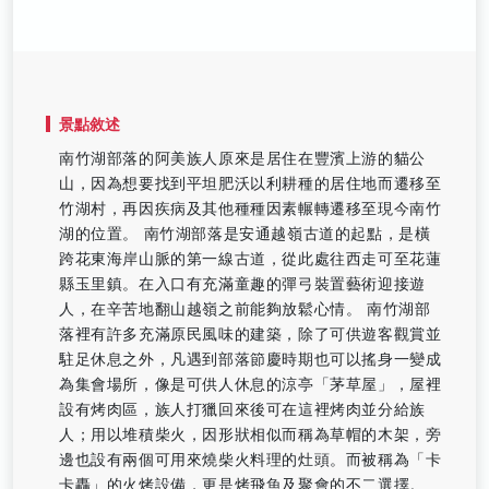
景點敘述
南竹湖部落的阿美族人原來是居住在豐濱上游的貓公
山，因為想要找到平坦肥沃以利耕種的居住地而遷移至
竹湖村，再因疾病及其他種種因素輾轉遷移至現今南竹
湖的位置。 南竹湖部落是安通越嶺古道的起點，是橫
跨花東海岸山脈的第一線古道，從此處往西走可至花蓮
縣玉里鎮。在入口有充滿童趣的彈弓裝置藝術迎接遊
人，在辛苦地翻山越嶺之前能夠放鬆心情。 南竹湖部
落裡有許多充滿原民風味的建築，除了可供遊客觀賞並
駐足休息之外，凡遇到部落節慶時期也可以搖身一變成
為集會場所，像是可供人休息的涼亭「茅草屋」，屋裡
設有烤肉區，族人打獵回來後可在這裡烤肉並分給族
人；用以堆積柴火，因形狀相似而稱為草帽的木架，旁
邊也設有兩個可用來燒柴火料理的灶頭。而被稱為「卡
卡轟」的火烤設備，更是烤飛魚及聚會的不二選擇。