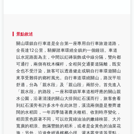
景點敘述
關山環鎮自行車道是全台第一座專用自行車旅遊道路，
全長達12公里，騎腳踏車環繞全鎮約一個鐘頭。車道
以水泥路面為主，中間以紅磚裝飾成中線分隔，雙向都
可通行，兩側有枕木欄杆，全程與交通要道隔離，既安
全也不受汙染，旅客可以透過健走或騎自行車環遊關山
來享受難得的鄉村風光。自行車道環繞關山，路況平坦
舒適，分為「親水段」及「親山段」兩部分。首先進入
「親水段」的路段，一座和環鎮單車道相呼應的關山親
水公園，沿著清淺的關山大排與紅石溪而行，旅客會看
到紅石溪旁有許多水牛在此休憩，溪流兩側盡是整齊遼
闊的水稻田，一年四季隨著農夫種稻、收割時序變化，
稻田景色跟著不同，可以欣賞綠油油的嫩綠秧苗、大片
寬廣的稻浪、飽滿豐饒的稻禾，或者是金黃色的油菜花
海；另外，沿途會經過檳榔小徑、灌木叢夾道等景點，