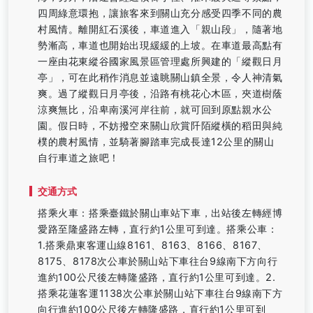
四周綠意環抱，讓旅客來到關山充分感受四季不同的農
村風情。離開紅石溪後，車道進入「親山段」，隨著地
勢漸高，車道也開始出現緩緩的上坡。在車道最高點有
一座由花東縱谷國家風景區管理處所興建的「縱觀日月
亭」，可在此稍作消息並遠眺關山鎮全景，令人神清氣
爽。過了縱觀日月亭後，沿路有桃花心木區，夾道樹蔭
涼爽無比，沿卑南溪河岸往前，就可回到原點親水公
園。假日時，不妨撥空來關山欣賞阡陌縱橫的稻田與純
樸的農村風情，並騎著腳踏車完成長達12公里的關山
自行車道之旅吧！
交通方式
搭乘火車：搭乘臺鐵於關山車站下車，出站後左轉經博
愛路至隆盛路左轉，直行約1公里可到達。搭乘公車：
1.搭乘鼎東客運山線8161、8163、8166、8167、
8175、8178次公車於關山站下車往台9線南下方向行
進約100公尺後左轉隆盛路，直行約1公里可到達。2.
搭乘花蓮客運1138次公車於關山站下車往台9線南下方
向行進約100公尺後左轉隆盛路，直行約1公里可到