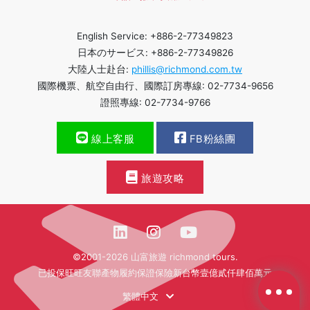
English Service: +886-2-77349823
日本のサービス: +886-2-77349826
大陸人士赴台:
phillis@richmond.com.tw
國際機票、航空自由行、國際訂房專線: 02-7734-9656
證照專線: 02-7734-9766
線上客服
FB粉絲團
旅遊攻略
©2001-2026 山富旅遊 richmond tours.
已投保旺旺友聯產物履約保證保險新台幣壹億貳仟肆佰萬元
繁體中文