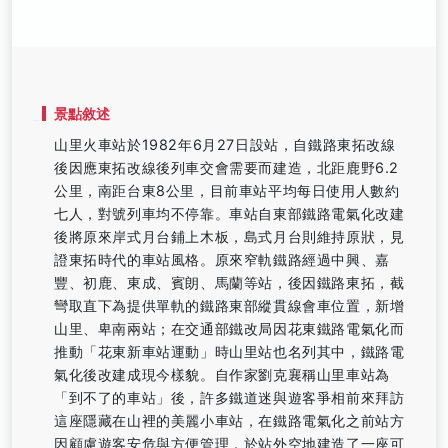
景點敘述
山里火車站於1982年6月27日設站，自鐵路東拓改線
後因應東拓改線後列車交會需要而建造，北距鹿野6.2
公里，南距台東8公里，目前車站平均每日使用人數約
七人，對號列車均不停靠。車站自東部鐵路電氣化改建
後將原來岸式月台鋪上木板，島式月台則維持原狀，見
證東拓時代的車站風格。原來窄軌鐵路經過中興、嘉
豐、初鹿、東成、賓朗、馬蘭等站，後因鐵路東拓，截
彎取直下為提供單軌的鐵路東部縱貫線會車位置，新增
山里、卑南兩站；在交通部鐵改局因花東鐵路電氣化而
推動「花東新車站運動」時山里站也名列其中，鐵路電
氣化後改建成現今樣貌。自作家劉克襄稱山里車站為
「到不了的車站」後，許多鐵道迷與遊客爭相前來拜訪
這座隱藏在山裡的美麗小車站，在鐵路電氣化之前站方
因顧慮遊客安危與方便管理，於站外空地建造了一座可