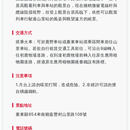
居高觀看列車與車站的觀景台，現在雖稍微被電線杆與
纜線阻擋視野，但登上觀景台居高臨下，依然可以觀賞
列車行駛過山里站的風姿與眺望遠方的絕景。
交通方式
搭乘火車：可於鹿野車站或臺東車站搭乘區間車前往山
里車站。若欲自行租賃交通工具前往，可沿台9線轉入
往初鹿牧場道路，在到達初鹿牧場前轉入往原生應用植
物園道路，經過原生應用植物園後臺鐵設有路標。
注意事項
1.月台上請勿嘻笑打鬧，造成危險。2.非經許可請勿擅
自橫越鐵軌。
景點地址
臺東縣954卑南鄉嘉豐村山里路108號
電話號碼