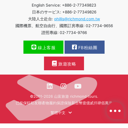
English Service: +886-2-77349823
日本のサービス: +886-2-77349826
大陸人士赴台:
phillis@richmond.com.tw
國際機票、航空自由行、國際訂房專線: 02-7734-9656
證照專線: 02-7734-9766
線上客服
FB粉絲團
旅遊攻略
©2001-2026 山富旅遊 richmond tours.
已投保旺旺友聯產物履約保證保險新台幣壹億貳仟肆佰萬元
繁體中文