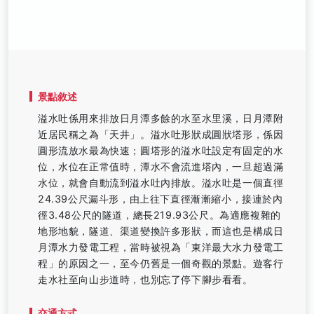
景點敘述
溢水吐係用來排放日月潭多餘的水至水里溪，日月潭附
近居民稱之為「天井」。溢水吐形狀成圓狀塔形，係因
圓形流放水最為快速；圓塔形的溢水吐設定有固定的水
位，水位在正常值時，潭水不會流進塔內，一旦超過滿
水位，就會自動流到溢水吐內排放。溢水吐是一個直徑
24.39公尺漏斗形，由上往下直徑漸漸縮小，接連於內
徑3.48公尺的隧道，總長219.93公尺。為適應複雜的
地形地貌，隧道、渠道變換許多形狀，而這也是構成日
月潭水力發電工程，當時被視為「東洋最大水力發電工
程」的原因之一，至今仍舊是一個奇觀的景點。遊客行
走水社至向山步道時，也別忘了停下腳步看看。
交通方式