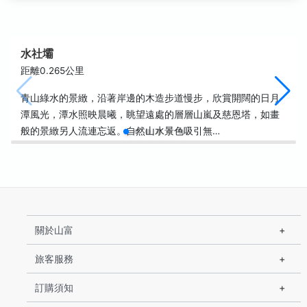
水社壩
距離0.265公里
青山綠水的景緻，沿著岸邊的木造步道慢步，欣賞開闊的日月
潭風光，潭水照映晨曦，眺望遠處的層層山嵐及慈恩塔，如畫
般的景緻另人流連忘返。自然山水景色吸引無…
關於山富
旅客服務
訂購須知