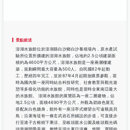
景點敘述
澎湖水族館位於澎湖縣白沙鄉白沙養殖場內，原水產試
驗所位置所擴建的澎湖水族館，佔地約2.5公頃建築面
積約為4600平方公尺，澎湖水族館是一座兩層樓建
築，規劃瞬間最大容量為500人。自民國82年起動
工，歷經四年完工，並於87年4月起開放購票參觀，當
時為國內第一座同時結合科技研究、社會教育與觀光遊
憩等多樣化功能的水族館，同時也是當時全東南亞最大
的水族館。 澎湖水族館的展覽區為一座二層建物，佔
地2.5公頃，面積4690平方公尺，外觀為碧綠色屋瓦
搭配灰白色牆身，館外有一座涼亭式瞭望台可遠眺員貝
島；沿著海堤有一條玄武岩石所鋪設的步道，可直接步
行至港子古榕樹下乘涼、至岐頭親水公園及岐頭觀光碼
頭旁潮間帶弄潮，整體呈現出夏日清爽、悠閒、寬闊的