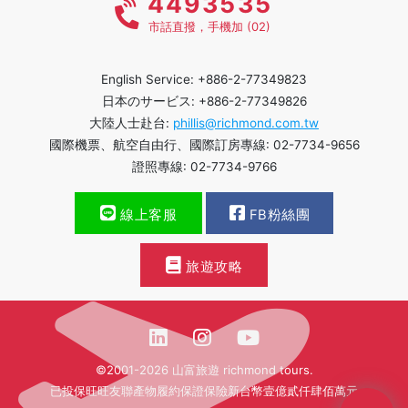
4493535
市話直撥，手機加 (02)
English Service: +886-2-77349823
日本のサービス: +886-2-77349826
大陸人士赴台:
phillis@richmond.com.tw
國際機票、航空自由行、國際訂房專線: 02-7734-9656
證照專線: 02-7734-9766
線上客服
FB粉絲團
旅遊攻略
©2001-2026 山富旅遊 richmond tours.
已投保旺旺友聯產物履約保證保險新台幣壹億貳仟肆佰萬元