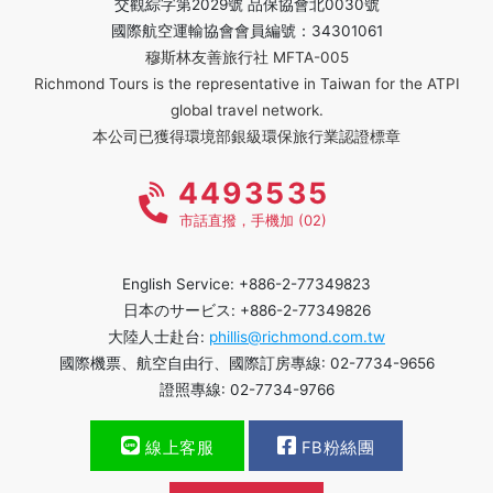
交觀綜字第2029號 品保協會北0030號
國際航空運輸協會會員編號：34301061
穆斯林友善旅行社 MFTA-005
Richmond Tours is the representative in Taiwan for the ATPI
global travel network.
本公司已獲得環境部銀級環保旅行業認證標章
4493535
市話直撥，手機加 (02)
English Service: +886-2-77349823
日本のサービス: +886-2-77349826
大陸人士赴台:
phillis@richmond.com.tw
國際機票、航空自由行、國際訂房專線: 02-7734-9656
證照專線: 02-7734-9766
線上客服
FB粉絲團