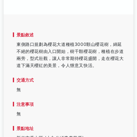
景點敘述
東側路口規劃為櫻花大道種植3000顆山櫻花樹，綿延
不絕的櫻花樹由入口開始，樹千顆櫻花樹，種植在步道
兩旁，型式壯觀，讓人非常期待櫻花盛開，走在櫻花大
道下滿天櫻紅的美景，令人愜意又快活。
交通方式
無
注意事項
無
景點地址