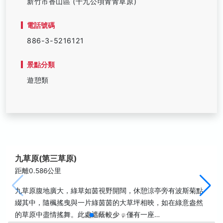
新竹市香山區 (十九公頃青青草原)
電話號碼
886-3-5216121
景點分類
遊憩類
九草原(第三草原)
距離0.586公里
九草原腹地廣大，綠草如茵視野開闊，休憩涼亭旁有波斯菊點
綴其中，隨楓搖曳與一片綠茵茵的大草坪相映，如在綠意盎然
的草原中盡情搖舞。此處遮蔭較少，僅有一座…