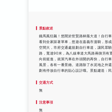
景點敘述
鐵馬風狂飆！悠閒於世賢路林蔭大道！自行
看到全家踩著單車，悠遊在嘉義市漫騎，形
空間大，市府交通處規劃自行車道，讓民眾
路，寬達90米，為八線車道大馬路兩側另有
向前挺進，就算汽車在外頭開的再快，自行
風景，各有一番景緻。道路除了水泥地之外還
劃有停放自行車的貼心設計哦。景點建造：民
交通方式
無
注意事項
無