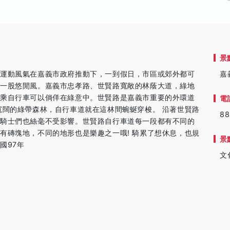
景
車運動風氣在嘉義市政府推動下，一到假日，市區或郊外都可
嘉
成一股悠閒風。嘉義市忠孝路、世賢路寬敞的林蔭大道，綠地
騎乘自行車可以倘佯在綠意中。世賢路是嘉義市重要的外環道
電
寬闊的綠帶森林，自行車道就在這林間蜿蜒穿梭。 沿著世賢路
88
車騎士們也絲毫不受影響。世賢路自行車道每一段都有不同的
有磚塊地，不同的地形也是樂趣之一哦! 騎累了想休息，也規
景
國97年
文