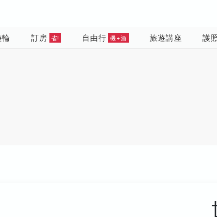
遊輪
訂房
自由行
旅遊講座
護
省!
機+酒