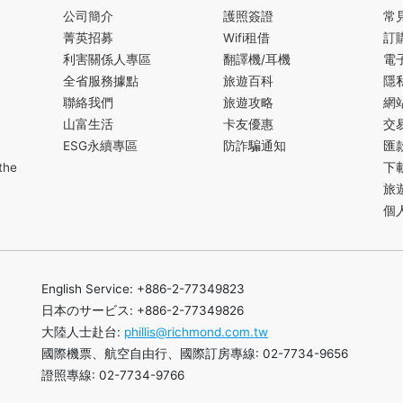
公司簡介
護照簽證
常
菁英招募
Wifi租借
訂
利害關係人專區
翻譯機/耳機
電
全省服務據點
旅遊百科
隱
聯絡我們
旅遊攻略
網
山富生活
卡友優惠
交
ESG永續專區
防詐騙通知
匯
the
下
旅
個
English Service: +886-2-77349823
日本のサービス: +886-2-77349826
大陸人士赴台:
phillis@richmond.com.tw
國際機票、航空自由行、國際訂房專線: 02-7734-9656
證照專線: 02-7734-9766