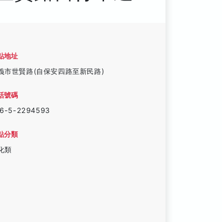
點地址
義市世賢路(自保安四路至新民路)
話號碼
6-5-2294593
點分類
化類