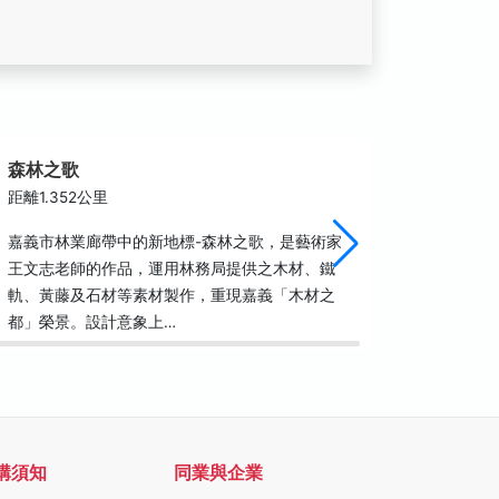
森林之歌
文化中
距離1.352公里
距離1.6
嘉義市林業廊帶中的新地標-森林之歌，是藝術家
歷史上的
王文志老師的作品，運用林務局提供之木材、鐵
期，由於
軌、黃藤及石材等素材製作，重現嘉義「木材之
快速繁榮
都」榮景。設計意象上…
的位置，
購須知
同業與企業