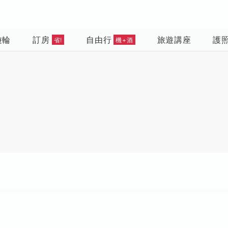
遊輪
訂房
自由行
旅遊講座
護
省!
機+酒