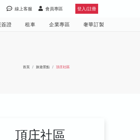
線上客服
會員專區
登入/註冊
照簽證
租車
企業專區
奢華訂製
首頁
旅遊景點
頂庄社區
頂庄社區