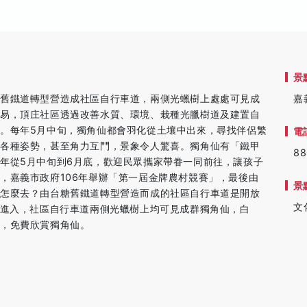
景
糖舊鐵道轉型營造成社區自行車道，兩側光蠟樹上處處可見成
嘉
容易，頂庄社區透過改善水質、環境、栽種光臘樹道及建置自
。每年5月中旬，獨角仙都會羽化從土壤中出來，尋找伴侶繁
電
換各種姿勢，甚至角力互鬥，景象令人驚喜。獨角仙有「鐵甲
88
年從5月中旬到6月底，歡迎民眾攜家帶眷一同前往，讓孩子
，嘉義市政府106年舉辦「第一屆金牌農村競賽」，最後由
景
◎怎麼去？由台糖舊鐵道轉型營造而成的社區自行車道是開放
文
巷進入，社區自行車道兩側光蠟樹上均可見成群獨角仙，白
步，免費欣賞獨角仙。