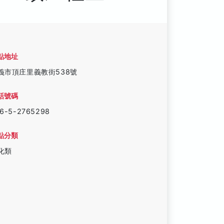
點地址
義市頂庄里義教街538號
話號碼
6-5-2765298
點分類
化類