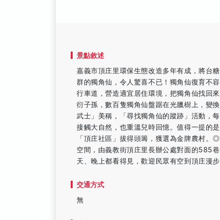
景點敘述
嘉義市頂庄里環保生態改造多年有成，將台
群的獨角仙，令人驚喜不已！獨角仙復育不
行車道，營造適宜居住環境，把獨角仙找回來
衍子孫，數百隻獨角仙盤踞在光臘樹上，變
武士」美稱，「尋找獨角仙的蹤跡」活動，每
接觸大自然，也重溫兒時回憶。值得一提的是
「頂庄社區」拔得頭籌，獲選為金牌農村。
空間，由義教街頂庄里長辦公處對面的585
天、晚上都看得見，歡迎民眾有空到頂庄漫
交通方式
無