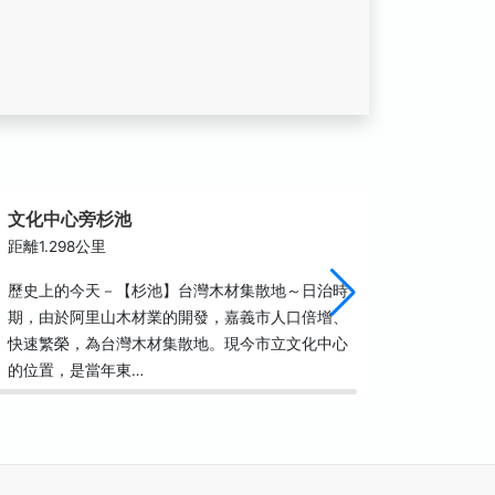
文化中心旁杉池
北門驛
距離1.298公里
距離1.3
歷史上的今天－【杉池】台灣木材集散地～日治時
北門驛是
期，由於阿里山木材業的開發，嘉義市人口倍增、
里山鐵路
快速繁榮，為台灣木材集散地。現今市立文化中心
都由此運
的位置，是當年東…
文明高山