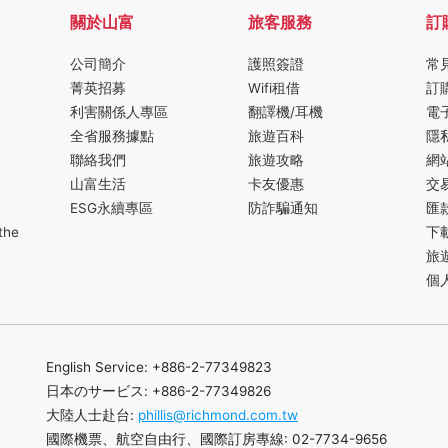
關於山富
旅客服務
訂
公司簡介
護照簽證
常
菁英招募
Wifi租借
訂
利害關係人專區
翻譯機/耳機
電
全省服務據點
旅遊百科
隱
聯絡我們
旅遊攻略
網
山富生活
卡友優惠
交
ESG永續專區
防詐騙通知
匯
the
下
旅
個
English Service: +886-2-77349823
日本のサービス: +886-2-77349826
大陸人士赴台:
phillis@richmond.com.tw
國際機票、航空自由行、國際訂房專線: 02-7734-9656