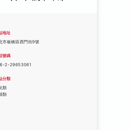
點地址
北市板橋區西門街9號
話號碼
6-2-29653061
點分類
化類
蹟類