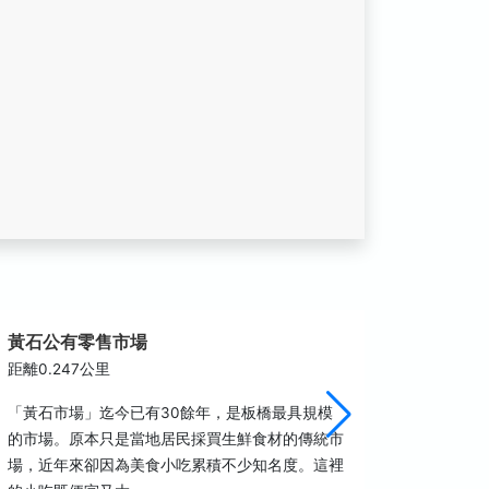
黃石公有零售市場
大漢溪
距離0.247公里
距離0.2
「黃石市場」迄今已有30餘年，是板橋最具規模
跨越新北
的市場。原本只是當地居民採買生鮮食材的傳統市
岸兩條：
場，近年來卻因為美食小吃累積不少知名度。這裡
色溪畔車