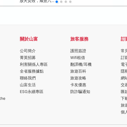
放火焚毀，咸豐六…
關於山富
旅客服務
訂
公司簡介
護照簽證
常
菁英招募
Wifi租借
訂
利害關係人專區
翻譯機/耳機
電
全省服務據點
旅遊百科
隱
聯絡我們
旅遊攻略
網
山富生活
卡友優惠
交
ESG永續專區
防詐騙通知
匯
the
下
旅
個