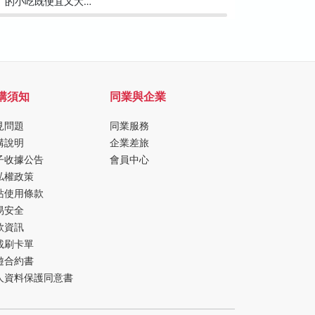
的小吃既便宜又大…
車道狀況
購須知
同業與企業
見問題
同業服務
購說明
企業差旅
子收據公告
會員中心
私權政策
站使用條款
易安全
款資訊
載刷卡單
遊合約書
人資料保護同意書