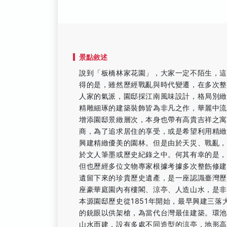
景點敘述
說到「板橋林家花園」，大家一定不陌生，
得的是，雖然歷經戰亂與時代變遷，在多次
人家的氣派，園邸採江南風味設計，格局別
精雕細琢的建築裝飾皆為非凡之作，華麗中
增添園邸景緻層次，本身也帶有高貴吉祥之
商，為了追求居住的享受，或是希望利用精
興建精緻優美的園林。但是由於天災、戰亂
於文人筆墨或歷史紀錄之中。何其有幸的是
但也歷經多位文物專家根據考據多次整飭修
遺留下來的珍貴歷史遺產，是一座認識臺灣
座豪華庭園內有樓閣、涼亭、人造山水，是
本源園邸歷史從1851年開始，最早興建三
的銃眼以供架槍，為當代台灣最佳建築。環
山水而建，設有多處不同造型的涼亭，地形