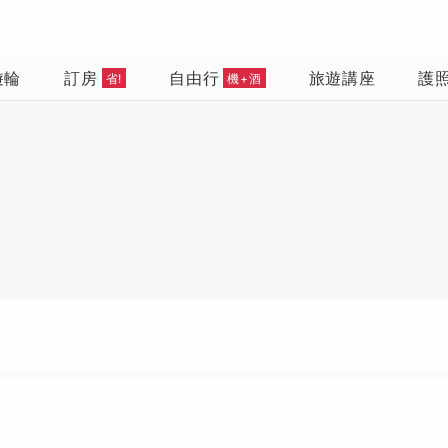
遊輪
訂房
自由行
旅遊講座
護
省!
機+酒