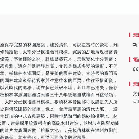
景
這座保存完整的林園建築，建於清代，可說是當時的豪宅，難
新
整修維護後，大部分已恢復舊日模樣。寬廣的占地展現出富貴
緻優美，亭台樓閣之間，點綴繁盛花木，景觀變化十分豐富；
電
流露典雅，適合佇足靜靜欣賞，尤其是樣式多變的漏窗，不但
88
寓意。板橋林本源園邸，是完整的園林建築。古時候的豪門富
緻的園林建築來招待官家與生意往來的巨賈，往往不惜鉅資，
景
，以及時代的遞移，現在多已殘破不堪，甚且早已消失，僅存
文
，板橋林本源園邸雖從民國三十八年後屢遭破壞而日益傾頹，
古
建，大部分已恢復舊日模樣。板橋林本源園邸可以說是先人所
歷史與傳統建築的寶庫，也是「台灣最華麗的清代大宅」。這
非常好拍的中式古典建築，同時也是熱門的婚紗拍攝聖地。林
落大厝，建築採用珍貴稀有的高級木材建造，並增加有防禦功能
池的這片大庭園叫做「榕蔭大池」，是模仿林家在漳州故鄉的
高高低低，富有變化，可從不同角度觀賞風景。