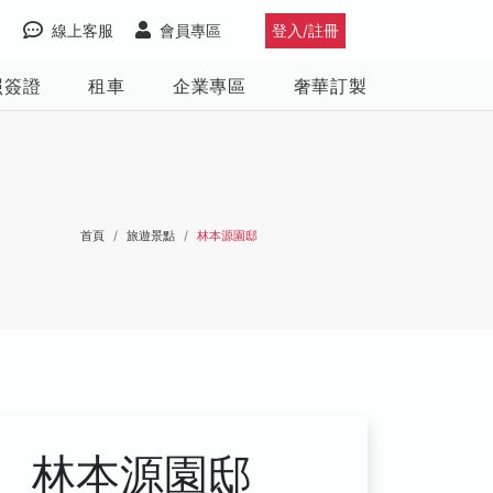
線上客服
會員專區
登入/註冊
照簽證
租車
企業專區
奢華訂製
首頁
旅遊景點
林本源園邸
林本源園邸