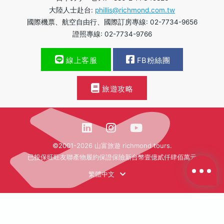
大陸人士赴台:
phillis@richmond.com.tw
國際機票、航空自由行、國際訂房專線: 02-7734-9656
證照專線: 02-7734-9766
線上客服
FB粉絲團
旅遊攻略
©2001-2026 山富旅遊 richmond tours.
已投保旺旺友聯產物履約保證保險新台幣壹億貳仟肆佰萬元
繁體中文