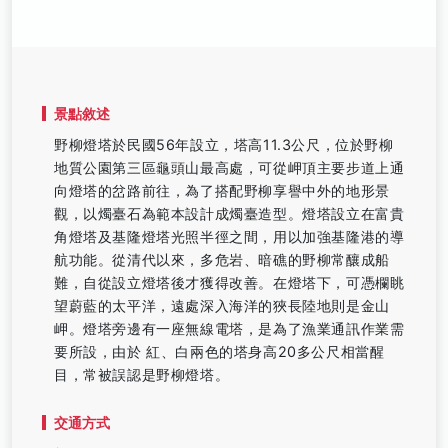
景點敘述
野柳燈塔於民國56年設立，塔高11.3公尺，位於野柳
地質公園第三區龜頭山最高處，可從岬頂主要步道上通
向燈塔的岔路前往，為了搭配野柳享譽中外的地形景
觀，以燭臺石為範本設計成燭臺造型。燈塔設立在富貴
角燈塔及基隆燈塔光照半徑之間，用以加強基隆港的導
航功能。從清代以來，多危岩、暗礁的野柳常釀成船
難，自從設立燈塔後才獲得改善。在燈塔下，可憑欄眺
望蔚藍的太平洋，遠處深入海洋的狹長陸地則是金山
岬。燈塔旁邊有一座無線電塔，是為了漁業通訊作業需
要所設，由於 紅、白兩色的塔身高20多公尺相當醒
目，常被誤認是野柳燈塔。
交通方式