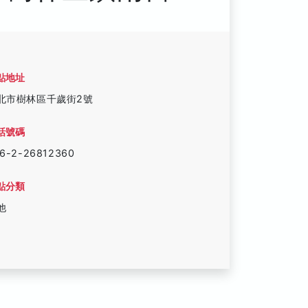
點地址
北市樹林區千歲街2號
話號碼
6-2-26812360
點分類
他