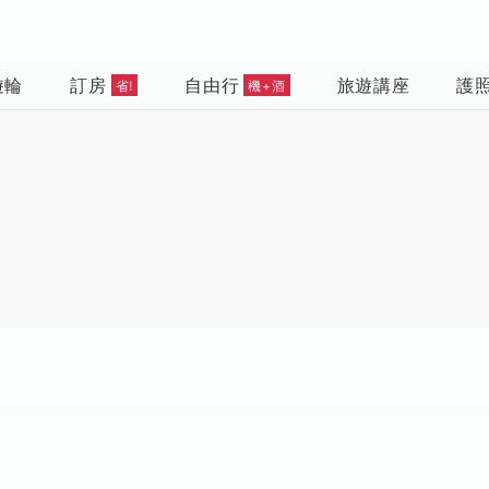
遊輪
訂房
自由行
旅遊講座
護
省!
機+酒