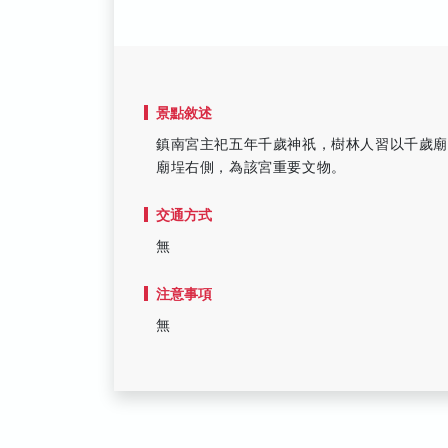
景點敘述
鎮南宮主祀五年千歲神祇，樹林人習以千歲
廟埕右側，為該宮重要文物。
交通方式
無
注意事項
無