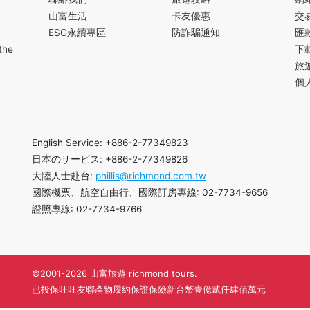
山富生活
卡友優惠
交
ESG永續專區
防詐騙通知
匯
the
下
旅
個
English Service: +886-2-77349823
日本のサービス: +886-2-77349826
大陸人士赴台:
phillis@richmond.com.tw
國際機票、航空自由行、國際訂房專線: 02-7734-9656
證照專線: 02-7734-9766
©2001-2026 山富旅遊 richmond tours.
已投保旺旺友聯產物履約保證保險新台幣壹億貳仟肆佰萬元