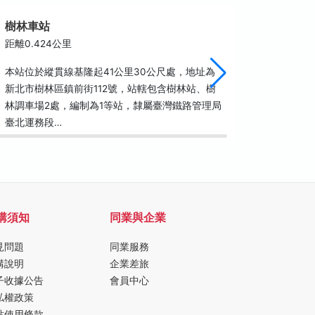
樹林車站
樹林夜
距離0.424公里
距離0.5
本站位於縱貫線基隆起41公里30公尺處，地址為
說起樹林
新北市樹林區鎮前街112號，站轄包含樹林站、樹
佑」的地
林調車場2處，編制為1等站，隸屬臺灣鐵路管理局
濟安宮朝
臺北運務段…
愛街、溪
購須知
同業與企業
見問題
同業服務
購說明
企業差旅
子收據公告
會員中心
私權政策
站使用條款