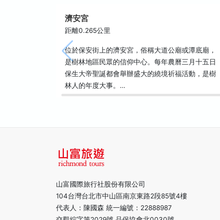
濟安宮
距離0.265公里
位於保安街上的濟安宮，俗稱大道公廟或潭底廟，
是樹林地區民眾的信仰中心。每年農曆三月十五日
保生大帝聖誕都會舉辦盛大的繞境祈福活動，是樹
林人的年度大事。…
山富國際旅行社股份有限公司
104台灣台北市中山區南京東路2段85號4樓
代表人：陳國森 統一編號：22888987
交觀綜字第2029號 品保協會北0030號