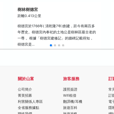
樹林樹德宮
距離0.413公里
樹德宮於1766年( 清乾隆7年)創建，距今有兩百多
年歷史。樹德宮內奉祀的土地公是樹林區最古老的
一尊 。根據「樹德宮建修記」的牆碑記載得知，
樹德宮是…
關於山富
旅客服務
訂
公司簡介
護照簽證
常
菁英招募
Wifi租借
訂
利害關係人專區
翻譯機/耳機
電
全省服務據點
旅遊百科
隱
聯絡我們
旅遊攻略
網