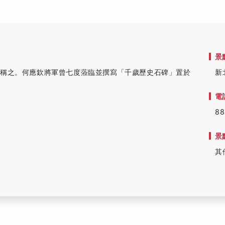
景
廟稱之。何應欽將軍曾七度蒞臨並撰寫「千歲歷史石碑」置於
新
電
88
景
其