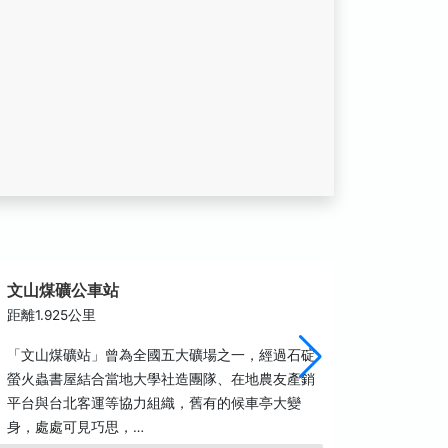
文山煤礦公車站
三才靈
距離1.925公里
距離2.2
「文山煤礦站」曾為全國五大礦場之一，經過石碇
日據時代
螢火蟲書屋結合當地大學社造團隊、在地農友產銷
臺陽煤礦
平台與台北客運等協力組織，舊有的候車亭大變
和良好的
身，處處可見巧思，…
養生又安