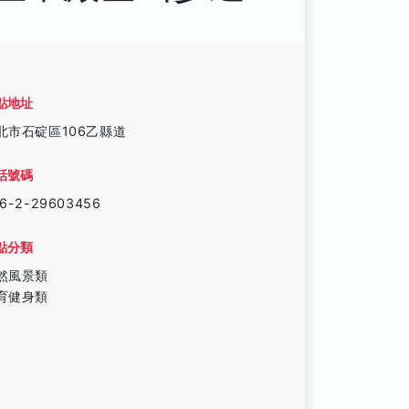
點地址
北市石碇區106乙縣道
話號碼
6-2-29603456
點分類
然風景類
育健身類