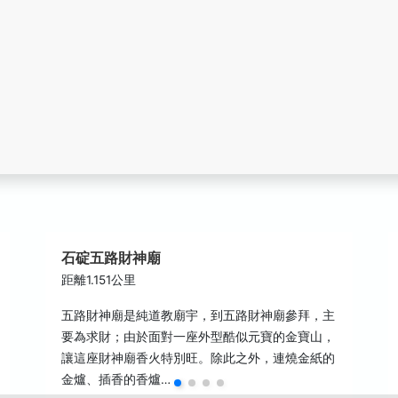
石碇五路財神廟
距離1.151公里
五路財神廟是純道教廟宇，到五路財神廟參拜，主
要為求財；由於面對一座外型酷似元寶的金寶山，
讓這座財神廟香火特別旺。除此之外，連燒金紙的
金爐、插香的香爐…