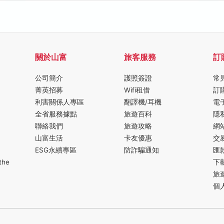
關於山富
旅客服務
訂
公司簡介
護照簽證
常
菁英招募
Wifi租借
訂
利害關係人專區
翻譯機/耳機
電
全省服務據點
旅遊百科
隱
聯絡我們
旅遊攻略
網
山富生活
卡友優惠
交
ESG永續專區
防詐騙通知
匯
the
下
旅
個