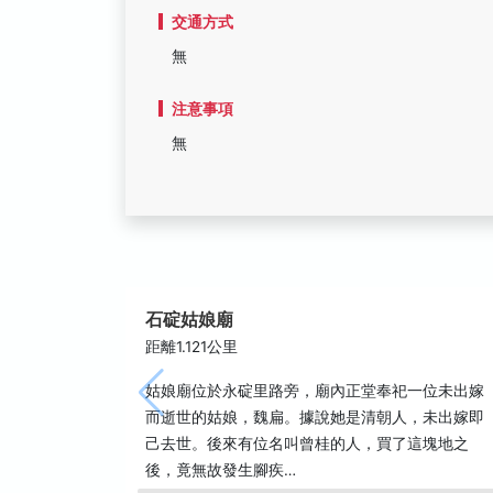
交通方式
無
注意事項
無
石碇姑娘廟
距離1.121公里
姑娘廟位於永碇里路旁，廟內正堂奉祀一位未出嫁
而逝世的姑娘，魏扁。據說她是清朝人，未出嫁即
己去世。後來有位名叫曾桂的人，買了這塊地之
後，竟無故發生腳疾…