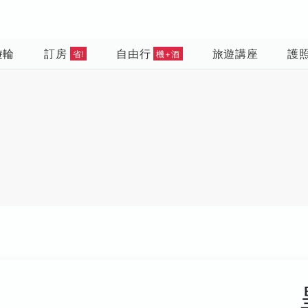
遊輪
訂房
自由行
旅遊講座
護
省!
機+酒