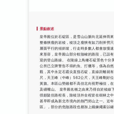
景點敘述
皇帝殿位於石碇區，是雪山山脈向北延伸而
整條狹瘦的岩稜，稜頂之瘦狹有如刀削斧劈
層面平行的傾斜坡，行走時多數人都會放慢
來形容，皇帝殿山部分較險峻的路段，已設
迎的登山路線。 在陵線上鳥瞰石碇景色十分
公所已立牌警告不得釣魚、打獵等，係為自然
觀，其中永定石霸尖直指石碇，直線距離就有4
尺，天王峰（中峰）562公尺，天王峰剛好
黃旗。本區山勢雖都不高但北向視野極佳，
及磺嘴山。 皇帝殿名稱之由來乃得自於稜線
徑頗陡但路程長，除稜頂外全程皆在樹林之
甚早即成為新北市境內的熱門郊山之一。近
區」，部分的危險路段也都加上鐵鍊繩索以