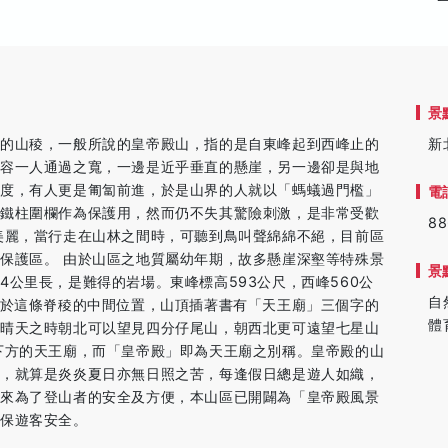
景
來的山稜，一般所說的皇帝殿山，指的是自東峰起到西峰止的
新
只容一人通過之寬，一邊是近乎垂直的懸崖，另一邊卻是與地
速度，有人更是匍匐前進，於是山界的人就以「螞蟻過門檻」
電
有鐵柱圍欄作為保護用，然而仍不失其驚險刺激，是非常受歡
88
美麗，當行走在山林之間時，可聽到鳥叫聲綿綿不絕，目前區
保護區。 由於山區之地質屬幼年期，故多懸崖深壑等特殊景
景
公里長，是難得的岩場。東峰標高593公尺，西峰560公
自
位於這條脊稜的中間位置，山頂插著書有「天王廟」三個字的
體
在晴天之時朝北可以望見四分仔尾山，朝西北更可遠望七星山
下方的天王廟，而「皇帝殿」即為天王廟之別稱。皇帝殿的山
中，就算是炎炎夏日亦無日照之苦，每逢假日總是遊人如織，
年來為了登山者的安全及方便，本山區已開闢為「皇帝殿風景
確保遊客安全。