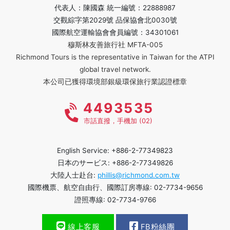
代表人：陳國森 統一編號：22888987
交觀綜字第2029號 品保協會北0030號
國際航空運輸協會會員編號：34301061
穆斯林友善旅行社 MFTA-005
Richmond Tours is the representative in Taiwan for the ATPI
global travel network.
本公司已獲得環境部銀級環保旅行業認證標章
4493535
市話直撥，手機加 (02)
English Service: +886-2-77349823
日本のサービス: +886-2-77349826
大陸人士赴台:
phillis@richmond.com.tw
國際機票、航空自由行、國際訂房專線: 02-7734-9656
證照專線: 02-7734-9766
線上客服
FB粉絲團