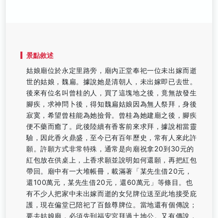
景點敘述
姑娘廟位於永定里路旁，廟內正堂奉祀一位未出嫁而逝
世的姑娘，魏扁。據說她是清朝人，未出嫁即已去世。
後來有位名叫曾桂的人，買了這塊地之後，竟無故發生
腳疾，求神問卜後，得知魏扁姑娘因為無人祭拜，身後
寂寞，希望曾桂能為她撿骨。曾桂為她建廟之後，腳疾
便不藥而癒了。此後陸續有香客前來求拜，據說相當靈
驗，因此香火鼎盛，至今已有百年歷史，常有人來此許
願。許願方式非常特殊，通常是向廟祝拿20到30元的
紅包放在供桌上，上香求願並說明如何還願，再把紅包
帶回。廟中有一大堆帳冊，載滿著「某先生借20元，
還100萬元，某先生借20元，還60萬元」等條目。也
有不少人把家中未出嫁而逝的女兒牌位送至此地接受庇
護，現在偏堂已陪祀了百餘尊牌位。當地還有個傳說；
要去姑娘廟，必須先到福安宮拜過土地公。又有傳說，