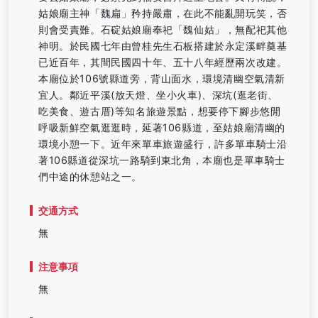
姑娘廟主神「魏扁」矜持嚴肅，在此不能亂開玩笑，否
則會受責難。石碇姑娘廟奉祀「魏仙姑」，無配祀其他
神明。於民國七年由曾桂先生石板搭建於永定溪畔奠基
已近百年，其間民國四十年、五十八年經歷兩次改建。
本廟位於106號縣道旁，背山面水，環境清幽空氣清新
宜人。鄰近平溪(放天燈、坐小火車)、深坑(逛老街、
吃美食、遊古厝)等知名旅遊景點，想要停下腳步悠閒
呼吸新鮮空氣逛逛時，延著106縣道，至姑娘廟清幽的
環境小憩一下。近年來單車旅遊盛行，許多單車騎士沿
著106縣道從深坑一路騎到東北角，本廟也是單車騎士
們中途的休憩站之一。
交通方式
無
注意事項
無