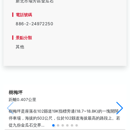
新北市瑞芳區金瓜石
電話號碼
886-2-24972250
景點分類
其他
樹梅坪
距離0.407公里
樹梅坪是座落在102縣道19K指標旁邊(18.7~18.8K)的一塊開闊
停車場，海拔約502公尺，位於102縣道海拔最高的路段上。若
從九份金瓜石交界…