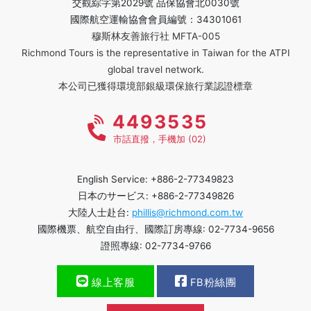
交觀綜字第2029號 品保協會北0030號
國際航空運輸協會會員編號：34301061
穆斯林友善旅行社 MFTA-005
Richmond Tours is the representative in Taiwan for the ATPI
global travel network.
本公司已獲得環境部銀級環保旅行業認證標章
4493535
市話直撥，手機加 (02)
English Service: +886-2-77349823
日本のサービス: +886-2-77349826
大陸人士赴台:
phillis@richmond.com.tw
國際機票、航空自由行、國際訂房專線: 02-7734-9656
證照專線: 02-7734-9766
線上客服
FB粉絲團