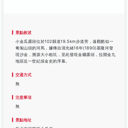
景點敘述
小金瓜露頭位於102縣道19.5km步道旁，遠觀酷似一
匍匐山頭的河馬，據傳自清光緒16年(1890)基隆河發
現沙金，溯源大小粗坑，至此發現金礦露頭，拉開金九
地區近一世紀採金史的序幕。
交通方式
無
注意事項
無
景點地址