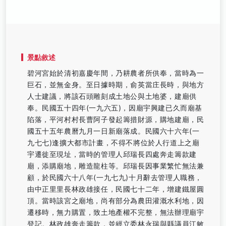
景點敘述
碧河宮始於清初嘉慶年間，乃耕農者所供奉，當時為一
巨石，並無金身。至日據時期，俞英當庄長時，與地方
人士建議，將該石頭雕刻成土地公與土地婆，建廟供
奉。民國五十四年(一九六五)，因廟宇興建已久而廟基
陷落，平河村村長曹阿子發起籌措財源，購地建廟，民
國五十五年農曆九月一日新廟落成。民國六十六年(一
九七七)逢擴大都市計畫，不得不將位於人行道上之廟
宇遷徙至現址，當時的管理人邱瑞長四處奔走籌款建
廟，添購廟地，雕造龍柱等。邱瑞長因事業繁忙無法兼
顧，於民國六十八年(一九七九)十月辭去管理人職務，
由中正里里長林政雄接任，民國七十二年，增建鐵屋圓
頂。當時該宮之廟地，尚有部分為農田灌溉水利地，因
遷移時，無力購置，致土地產權不完整，無法辦理廟宇
登記。林政雄奔走籌款，並經立委林永瑞與縣議員江敏