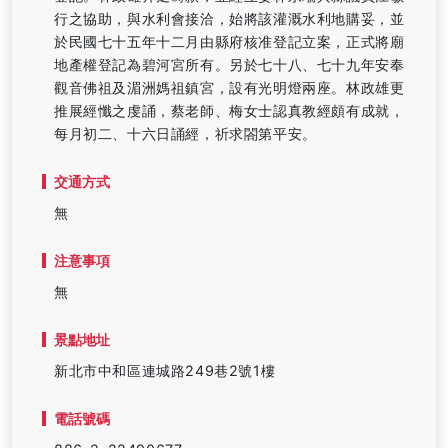
行之協助，與水利會接洽，始將該灌溉水利地購妥，並
於民國七十五年十二月由縣府核准登記立案，正式將廟
地產權登記為碧河宮所有。另於七十八、七十九年安奉
觀音佛祖及湄洲媽祖鎮宮，設有光明燈兩座。林政雄更
推展經懺之虔誦，蔡老師、梅女士認真教經頗有成就，
每月初二、十六日誦經，祈求閤第平安。
交通方式
無
注意事項
無
景點地址
新北市中和區連城路249巷2號1樓
電話號碼