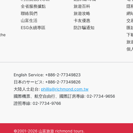
全省服務據點
旅遊百科
隱
聯絡我們
旅遊攻略
網
山富生活
卡友優惠
交
ESG永續專區
防詐騙通知
匯
the
下
旅
個
English Service: +886-2-77349823
日本のサービス: +886-2-77349826
大陸人士赴台:
phillis@richmond.com.tw
國際機票、航空自由行、國際訂房專線: 02-7734-9656
證照專線: 02-7734-9766
©2001-2026 山富旅遊 richmond tours.