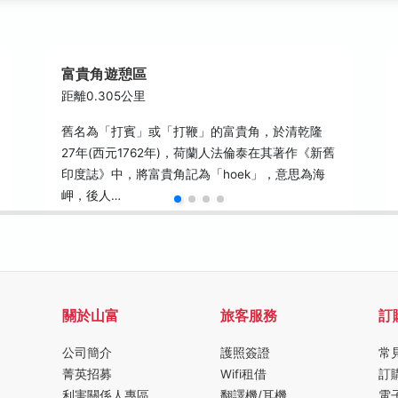
富貴角遊憩區
距離0.305公里
舊名為「打賓」或「打鞭」的富貴角，於清乾隆
27年(西元1762年)，荷蘭人法倫泰在其著作《新舊
印度誌》中，將富貴角記為「hoek」，意思為海
岬，後人…
關於山富
旅客服務
訂
公司簡介
護照簽證
常
菁英招募
Wifi租借
訂
利害關係人專區
翻譯機/耳機
電