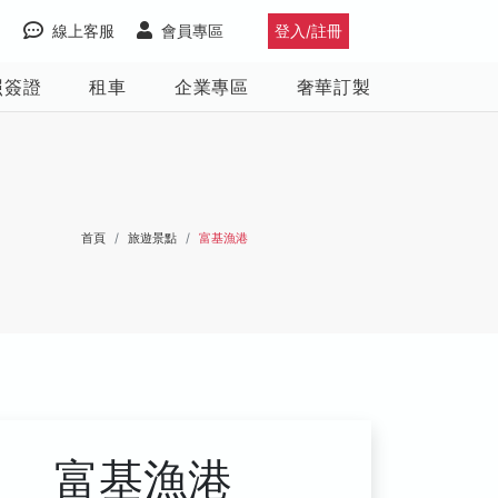
線上客服
會員專區
登入/註冊
照簽證
租車
企業專區
奢華訂製
首頁
旅遊景點
富基漁港
富基漁港