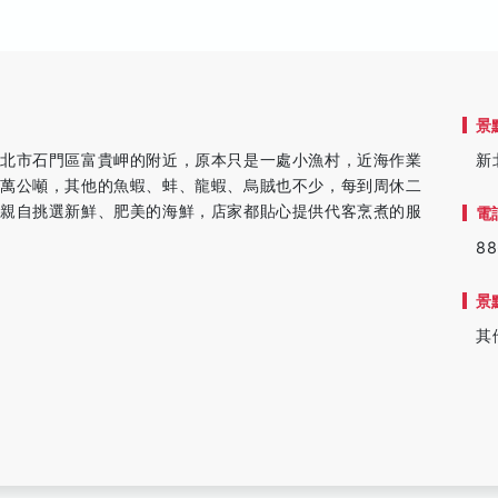
景
新北市石門區富貴岬的附近，原本只是一處小漁村，近海作業
新
多萬公噸，其他的魚蝦、蚌、龍蝦、烏賊也不少，每到周休二
以親自挑選新鮮、肥美的海鮮，店家都貼心提供代客烹煮的服
電
88
景
其