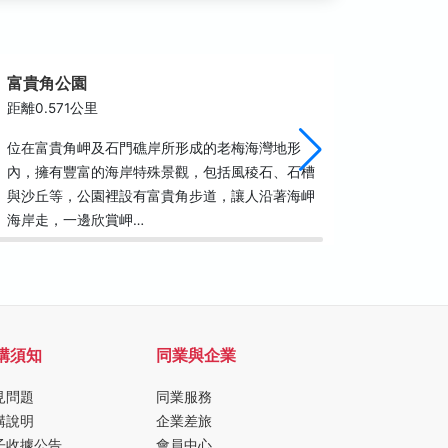
富貴角公園
富貴角
距離0.571公里
距離0.6
位在富貴角岬及石門礁岸所形成的老梅海灣地形
"原稱富
內，擁有豐富的海岸特殊景觀，包括風稜石、石槽
工，當初
與沙丘等，公園裡設有富貴角步道，讓人沿著海岬
之間的海
海岸走，一邊欣賞岬…
燈塔，距
購須知
同業與企業
見問題
同業服務
購說明
企業差旅
子收據公告
會員中心