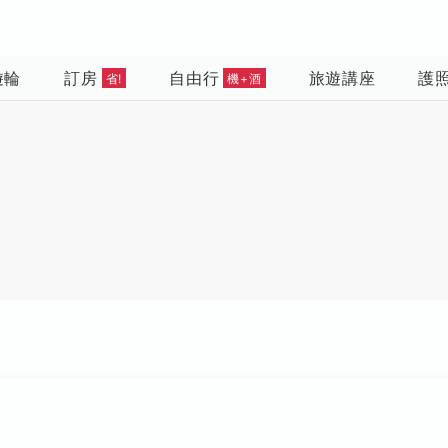
遊輪
訂房
自由行
旅遊講座
護
省!
機+酒