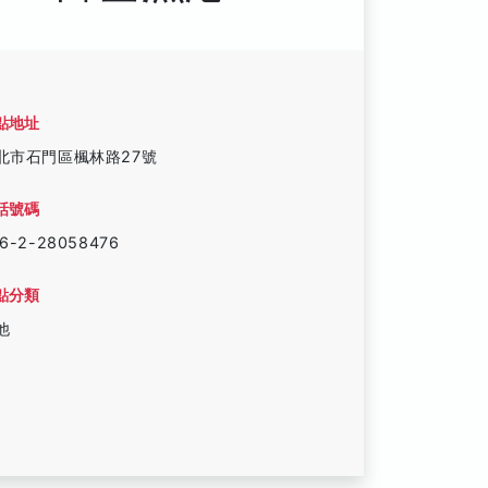
點地址
北市石門區楓林路27號
話號碼
6-2-28058476
點分類
他