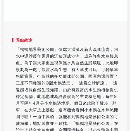
景點敘述
「鴨鴨地景藝術公園」位處大漢溪及新店溪匯流處，河
水中泥沙經年累月的沉積形成沙洲，成為許多水鳥棲息
處。為了讓大家更重視保護水鳥自然生態環境，此地即
規劃為一處可觀賞水鳥生態、有大草皮可玩、可騎單車
悠閒賞景、打籃球的多功能休閒公園。園區內還設置了
三座不同種類的Q版水鴨造景，一邊看立牌解說，一邊
還能增長自然生態知識。由於有豐富的水生動植物提供
穩定食物，此地也成為許多候鳥的主要棲息地，每年9
月至隔年4月是小水鴨過境期。假日來此除了散步、騎
車、在大草皮上嬉戲，還有機會看到小水鴨在水岸悠閒
划行喔！一過中興橋，就能看到鴨鴨地景藝術公園的可
愛海報，地點其實並不難找。「鴨鴨地景藝術公園」在
設計上結合水鳥生態、空間環境特色，以小水鴨為主題